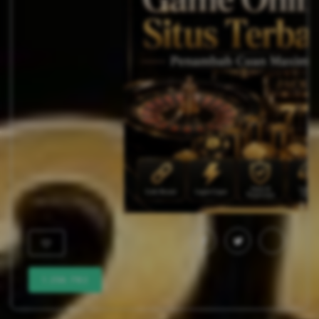
1.256.782