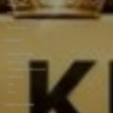
Privacy Policy
Infringement
Listing Guidelines
Service Fees
COMMUNITY
Affiliate Program
User Levels
Promotional Resources
RSS feed
API
Blog
CLERKS NETWORK