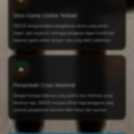
Situs Game Online Terbaik
OKE25 mengutamakan pengalaman akses yang aman,
ringan, dan responsif sehingga pengguna dapat menikmati
halaman game online dengan cara yang lebih sederhana.
🔥
Penambah Cuan Maximal
Dengan konsep halaman yang praktis dan informasi yang
tersusun rapi, OKE25 menjadi pilihan bagi pengguna yang
mencari pengalaman bermain lebih fokus dan nyaman.