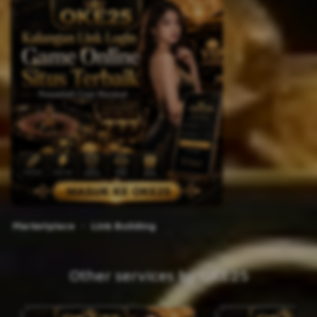
Marketplace
Link Building
Other services by OKE25