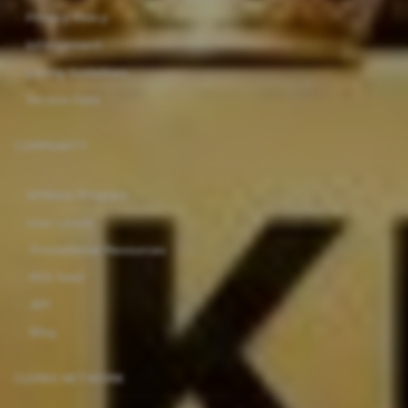
Privacy Policy
Infringement
Listing Guidelines
Service Fees
COMMUNITY
Affiliate Program
User Levels
Promotional Resources
RSS feed
API
Blog
CLERKS NETWORK