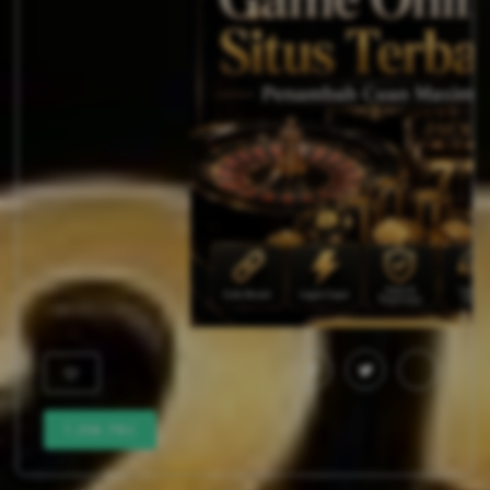
1.256.782