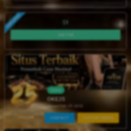
FEATURED
$
1
DAFTAR
5
Level X
Online
OKE25
Joined Feb 05 2010
FOLLOW
CONTACT
CUSTOM ORDER