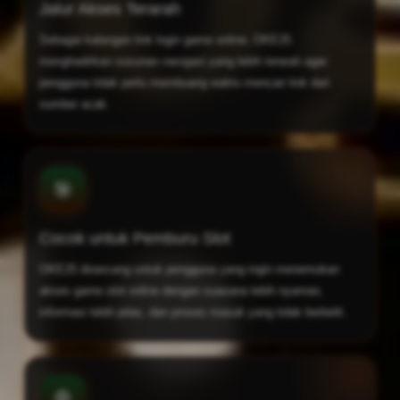
Jalur Akses Terarah
Sebagai kalangan link login game online, OKE25
menghadirkan susunan navigasi yang lebih terarah agar
pengguna tidak perlu membuang waktu mencari link dari
sumber acak.
🎯
Cocok untuk Pemburu Slot
OKE25 dirancang untuk pengguna yang ingin menemukan
akses game slot online dengan suasana lebih nyaman,
informasi lebih jelas, dan proses masuk yang tidak berbelit.
🌐