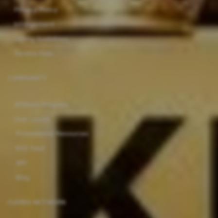
Privacy Policy
Infringement
Listing Guidelines
Service Fees
COMMUNITY
Affiliate Program
User Levels
Promotional Resources
RSS feed
API
Blog
CLERKS NETWORK