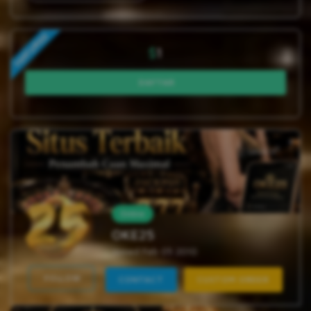
FEATURED
$
1
DAFTAR
5
Level X
Online
OKE25
Joined Feb 05 2010
FOLLOW
CONTACT
CUSTOM ORDER