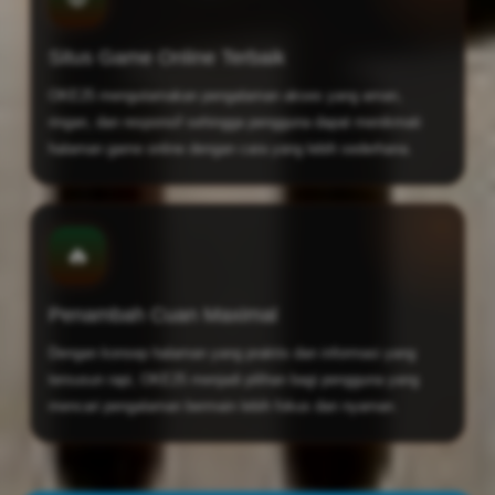
Situs Game Online Terbaik
OKE25 mengutamakan pengalaman akses yang aman,
ringan, dan responsif sehingga pengguna dapat menikmati
halaman game online dengan cara yang lebih sederhana.
🔥
Penambah Cuan Maximal
Dengan konsep halaman yang praktis dan informasi yang
tersusun rapi, OKE25 menjadi pilihan bagi pengguna yang
mencari pengalaman bermain lebih fokus dan nyaman.