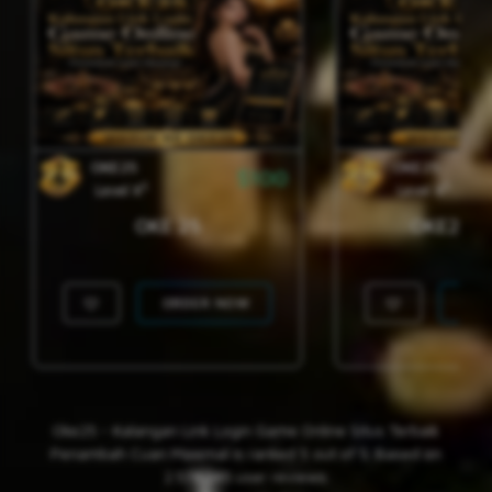
OKE25
OKE25
$100
5
5
Level X
Level X
OKE 25
OKE25 
ORDER NOW
ORD
Oke25 - Kalangan Link Login Game Online Situs Terbaik
Penambah Cuan Maximal
is ranked
5
out of
5
. Based on
2.578.245
user reviews.