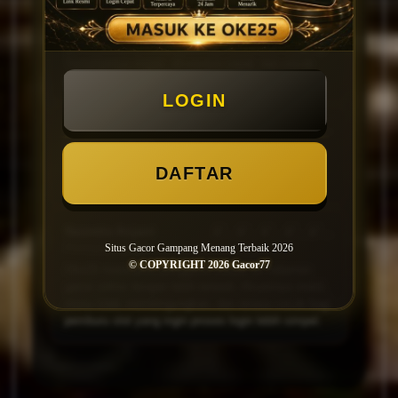
Mobile User
Oke25 terasa praktis digunakan karena link login
game online tersusun jelas dan tidak bikin bingung.
Tampilannya ringan, aksesnya cepat, dan cocok
buat pengguna yang ingin bermain lebih nyaman.
LOGIN
Hayabusa
â˜…â˜…â˜…â˜…â˜…
Pengunjung Rutin
Link login Oke25 selalu lancar, gak pernah susah
DAFTAR
masuk. CS-nya juga fast respon 24 jam. Mantap!
Sasmita Anjani
â˜…â˜…â˜…â˜…â˜…
Situs Gacor Gampang Menang Terbaik 2026
Pembaca Harian
© COPYRIGHT 2026 Gacor77
Oke25 membantu pengguna masuk ke halaman
game online dengan lebih terarah. Aksesnya stabil,
menu tidak membingungkan, dan terasa cocok bagi
pemburu slot yang ingin proses login lebih simpel.