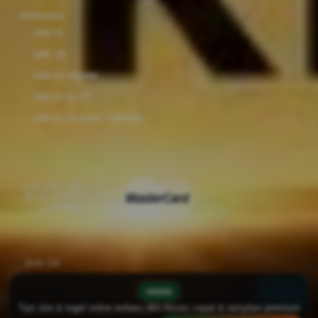
Ionicware
OKE25
OKE 25
OKE25 ONLINE
OKE25 SLOT
OKE25 PILIHAN TERBAIK
Join Us
OKE25
Tips slot & togel online terbaru â€¢ Akses cepat & tampilan premium