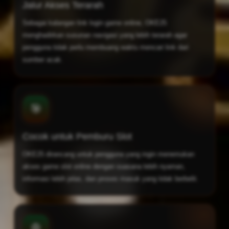
Jalur Akses Terarah
Sebagai kalangan link login game online, OKE25
menghadirkan susunan navigasi yang lebih terarah agar
pengguna tidak perlu membuang waktu mencari link dari
sumber acak.
🎯
Cocok untuk Pemburu Slot
OKE25 dirancang untuk pengguna yang ingin menemukan
akses game slot online dengan suasana lebih nyaman,
informasi lebih jelas, dan proses masuk yang tidak berbelit.
🌐