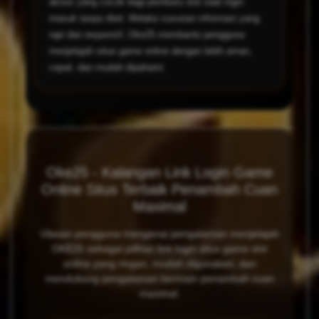
akses yang cocok bagi pemburu slot saat ingin
masuk tanpa ribet. Melalui susunan informasi yang
rapi dan responsif, Oke25 membantu pengguna
menjelajah situs game online dengan lebih aman,
cepat, dan mudah dipahami.
Oke25 - Kalangan Link Login Game
Online Situs Terbaik Penambah Cuan
Maximal
Ulasan pengguna mengenai pengalaman menjelajah
OKE25 sebagai pilihan link login situs game slot
online yang ringan, mudah digunakan, dan
mendukung pengalaman bermain penambah cuan
maximal.