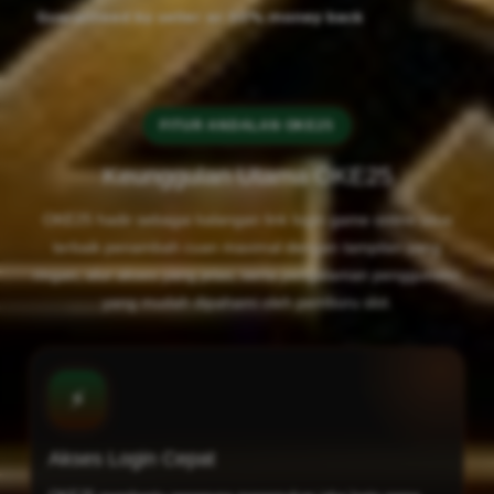
Guaranteed by seller or 50% money back
FITUR ANDALAN OKE25
Keunggulan Utama OKE25
OKE25 hadir sebagai kalangan link login game online situs
terbaik penambah cuan maximal dengan tampilan yang
ringan, alur akses yang jelas, serta pengalaman penggunaan
yang mudah dipahami oleh pemburu slot.
⚡
Akses Login Cepat