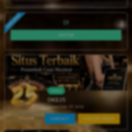
FEATURED
$
1
DAFTAR
5
Level X
Online
OKE25
Joined Feb 05 2010
FOLLOW
CONTACT
CUSTOM ORDER