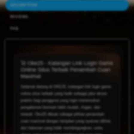
DESCRIPTION
REVIEWS
FAQ
🚀 Oke25 - Kalangan Link Login Game
Online Situs Terbaik Penambah Cuan
Maximal
Selamat datang di
OKE25
, kalangan link login game
online situs terbaik yang hadir sebagai jalur akses
praktis bagi pengguna yang ingin menemukan
pengalaman bermain lebih mudah, ringan, dan
terarah. Oke25 dibuat sebagai pilihan penambah
cuan maximal dengan tampilan yang nyaman dilihat,
alur halaman yang tidak membingungkan, serta