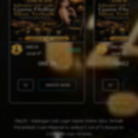
OKE25
OKE25
$100
5
5
Level X
Level X
OKE 25
OKE25 
ORDER NOW
ORD
Oke25 - Kalangan Link Login Game Online Situs Terbaik
Penambah Cuan Maximal
is ranked
5
out of
5
. Based on
2.578.245
user reviews.