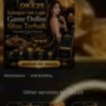
Marketplace
Link Building
Other services by OKE25