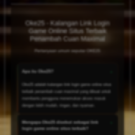
Oke25 - Kalangan Link Login
Game Online Situs Terbaik
Penambah Cuan Maximal
Pertanyaan umum seputar OKE25
Apa itu Oke25?
+
Oke25 adalah kalangan link login game online situs
terbaik penambah cuan maximal yang dibuat untuk
membantu pengguna menemukan akses masuk
dengan lebih mudah, ringan, dan nyaman.
Mengapa Oke25 disebut sebagai link
+
login game online situs terbaik?