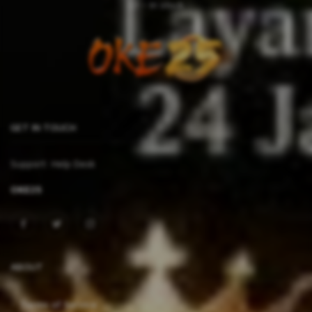
$
1
-
In stock
GET IN TOUCH
Support:
Help Desk
OKE25
ABOUT
Terms of Service