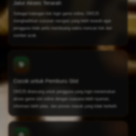
Jalur Akses Terarah
Sebagai kalangan link login game online, OKE25
menghadirkan susunan navigasi yang lebih terarah agar
pengguna tidak perlu membuang waktu mencari link dari
sumber acak.
🎯
Cocok untuk Pemburu Slot
OKE25 dirancang untuk pengguna yang ingin menemukan
akses game slot online dengan suasana lebih nyaman,
informasi lebih jelas, dan proses masuk yang tidak berbelit.
🌐