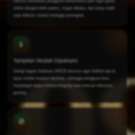
OKE25 membantu pengguna menemukan jalur login game
online dengan lebih praktis, ringan dibuka, dan tetap stabil
saat diakses melalui berbagai perangkat.
📱
Tampilan Mudah Dipahami
Setiap bagian halaman OKE25 disusun agar terlihat rapi di
layar mobile maupun desktop, sehingga pengguna bisa
menjelajah tanpa merasa bingung saat mencari informasi
penting.
🧭