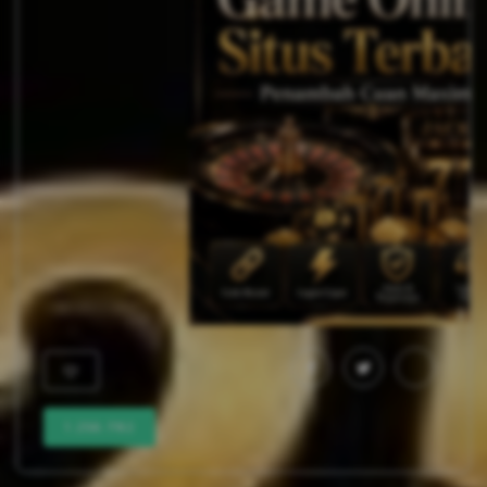
1.256.782