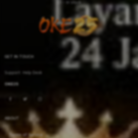
$
1
-
In stock
GET IN TOUCH
Support:
Help Desk
OKE25
ABOUT
Terms of Service