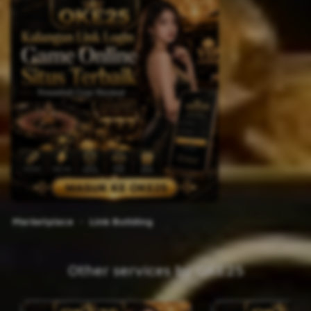
Marketplace
Link Building
Other services by OKE25