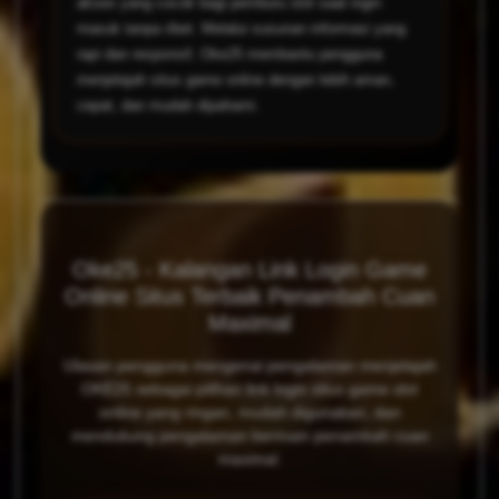
akses yang cocok bagi pemburu slot saat ingin
masuk tanpa ribet. Melalui susunan informasi yang
rapi dan responsif, Oke25 membantu pengguna
menjelajah situs game online dengan lebih aman,
cepat, dan mudah dipahami.
Oke25 - Kalangan Link Login Game
Online Situs Terbaik Penambah Cuan
Maximal
Ulasan pengguna mengenai pengalaman menjelajah
OKE25 sebagai pilihan link login situs game slot
online yang ringan, mudah digunakan, dan
mendukung pengalaman bermain penambah cuan
maximal.