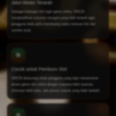
Jalur Akses Terarah
Sebagai kalangan link login game online, OKE25
menghadirkan susunan navigasi yang lebih terarah agar
pengguna tidak perlu membuang waktu mencari link dari
sumber acak.
🎯
Cocok untuk Pemburu Slot
OKE25 dirancang untuk pengguna yang ingin menemukan
akses game slot online dengan suasana lebih nyaman,
informasi lebih jelas, dan proses masuk yang tidak berbelit.
🌐