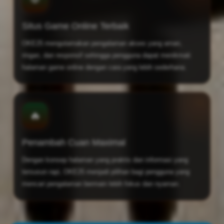
Situs Game Online Terbaik
OKE25 mengutamakan pengalaman akses yang aman,
ringan, dan responsif sehingga pengguna dapat menikmati
halaman game online dengan cara yang lebih sederhana.
🔥
Penambah Cuan Maximal
Dengan konsep halaman yang praktis dan informasi yang
tersusun rapi, OKE25 menjadi pilihan bagi pengguna yang
mencari pengalaman bermain lebih fokus dan nyaman.