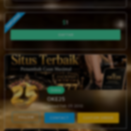
FEATURED
$
1
DAFTAR
5
Level X
Online
OKE25
Joined Feb 05 2010
FOLLOW
CONTACT
CUSTOM ORDER