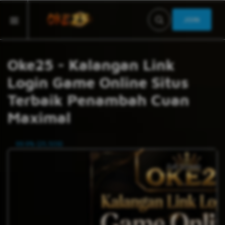
JOIN
Oke25 - Kalangan Link
Login Game Online Situs
Terbaik Penambah Cuan
Maximal
99.9% (25,509)