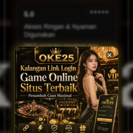
★★★★★
5.0
Akses Ringan & Nyaman
Digunakan
OKE25 memberikan pengalaman akses
yang lebih praktis melalui pilihan link login
situs game slot online yang tertata rapi.
Tampilannya ringan, navigasinya mudah
dipahami, dan cocok bagi pengguna yang
ingin mencari hiburan slot online dengan alur
bermain lebih nyaman serta peluang cuan
maximal.
R
Rama D
Pengguna Aktif
Rayhan Putra
â˜…â˜…â˜…â˜…â˜…