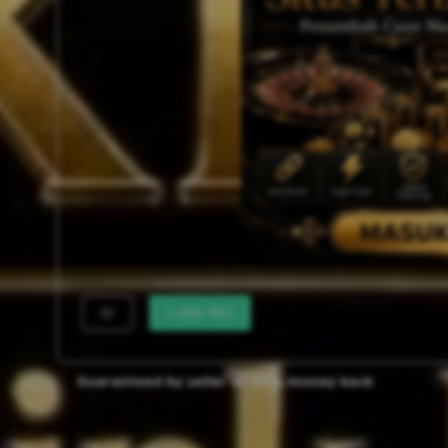
1.256.782
Guaranteed by seller or 50% money back