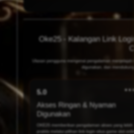
Oke25 - Kalangan Link Log
C
Ulasan pengguna mengenai pengalaman menjelajah OKE
digunakan, dan mendukun
★★
5.0
Akses Ringan & Nyaman
Digunakan
OKE25 memberikan pengalaman akses yang lebih
praktis melalui pilihan link login situs game slot onli