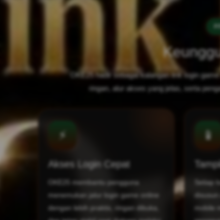
F
Keungg
OKE25 hadir sebagai kalangan link login game
ringan, alur akses yang jelas, serta p
⚡
📱
Akses Login Cepat
Tampi
OKE25 membantu pengguna
Setiap 
menemukan jalur login game online
disusun 
dengan lebih praktis, ringan dibuka,
mobile 