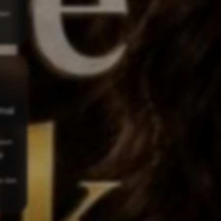
ari
mal
usun
i
s dan