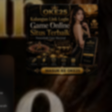
me
rarah