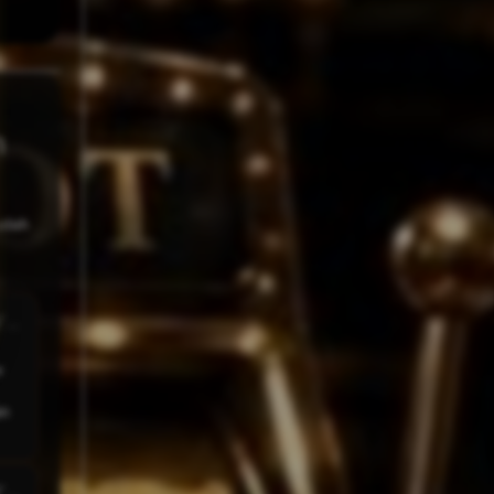
h
udah
˜…
e
in
˜…