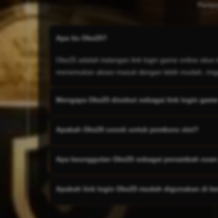
Perta
Apa itu Oke25?
Oke25 adalah kalangan link login game online sit
menemukan akses masuk dengan lebih mudah, ring
Mengapa Oke25 disebut sebagai link login game 
Oke25 disebut sebagai link login game online situs 
Apakah Oke25 cocok untuk pemburu slot?
jalur masuk yang lebih praktis bagi pengguna yang i
Ya, Oke25 cocok bagi pemburu slot yang mencari 
Apa keunggulan Oke25 sebagai penambah cuan
halaman ringan, dan pengalaman bermain yang lebih
Keunggulan Oke25 terletak pada akses yang stabil, 
Apakah link login Oke25 mudah digunakan di be
kemudahan login yang membantu pengguna bermain
Link login Oke25 dirancang agar mudah digunakan m