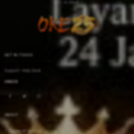
$
1
-
In stock
GET IN TOUCH
Support:
Help Desk
OKE25
ABOUT
Terms of Service