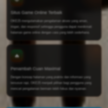
Situs Game Online Terbaik
OKE25 mengutamakan pengalaman akses yang aman,
ringan, dan responsif sehingga pengguna dapat menikmati
halaman game online dengan cara yang lebih sederhana.
🔥
Penambah Cuan Maximal
Dengan konsep halaman yang praktis dan informasi yang
tersusun rapi, OKE25 menjadi pilihan bagi pengguna yang
mencari pengalaman bermain lebih fokus dan nyaman.