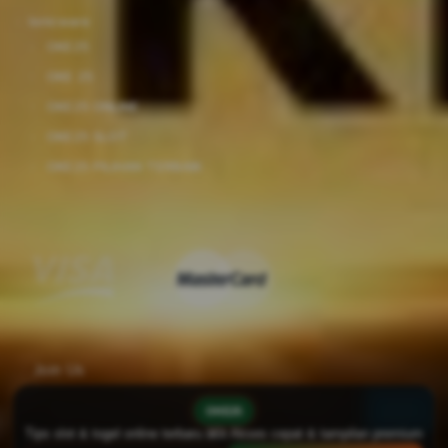
Ionicware
OKE25
OKE 25
OKE25 ONLINE
OKE25 SLOT
OKE25 PILIHAN TERBAIK
Join Us
OKE25
Tips slot & togel online terbaru â€¢ Akses cepat & tampilan premium