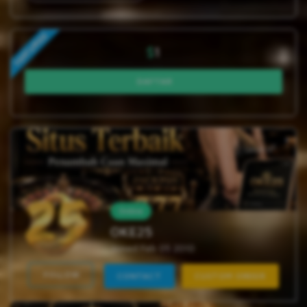
FEATURED
$
1
DAFTAR
5
Level X
Online
OKE25
Joined Feb 05 2010
FOLLOW
CONTACT
CUSTOM ORDER