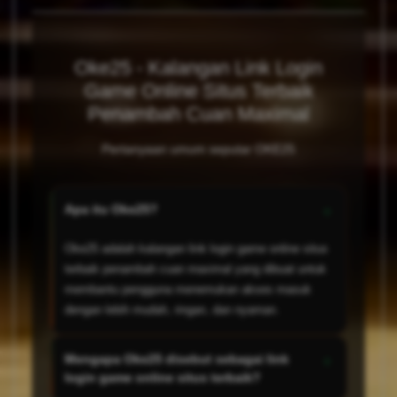
Oke25 - Kalangan Link Login
Game Online Situs Terbaik
Penambah Cuan Maximal
Pertanyaan umum seputar OKE25
Apa itu Oke25?
+
Oke25 adalah kalangan link login game online situs
terbaik penambah cuan maximal yang dibuat untuk
membantu pengguna menemukan akses masuk
dengan lebih mudah, ringan, dan nyaman.
Mengapa Oke25 disebut sebagai link
+
login game online situs terbaik?