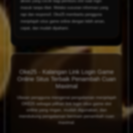
akses yang cocok bagi pemburu slot saat ingin
masuk tanpa ribet. Melalui susunan informasi yang
rapi dan responsif, Oke25 membantu pengguna
menjelajah situs game online dengan lebih aman,
cepat, dan mudah dipahami.
Oke25 - Kalangan Link Login Game
Online Situs Terbaik Penambah Cuan
Maximal
Ulasan pengguna mengenai pengalaman menjelajah
OKE25 sebagai pilihan link login situs game slot
online yang ringan, mudah digunakan, dan
mendukung pengalaman bermain penambah cuan
maximal.