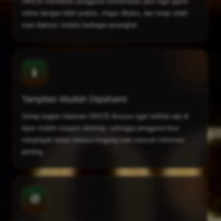
OKE25 membantu pengguna menemukan jalur login game
online dengan lebih praktis, ringan dibuka, dan tetap stabil
saat diakses melalui berbagai perangkat.
📱
Tampilan Mudah Dipahami
Setiap bagian halaman OKE25 disusun agar terlihat rapi di
layar mobile maupun desktop, sehingga pengguna bisa
menjelajah tanpa merasa bingung saat mencari informasi
penting.
🧭