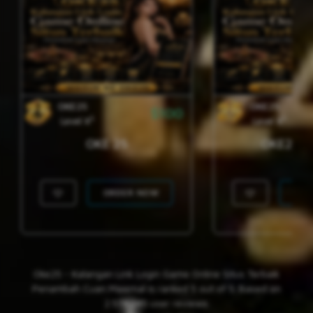
OKE25
OKE25
$100
5
5
Level X
Level X
OKE 25
OKE25 
ORDER NOW
ORD
Oke25 - Kalangan Link Login Game Online Situs Terbaik
Penambah Cuan Maximal
is ranked
5
out of
5
. Based on
2.578.245
user reviews.