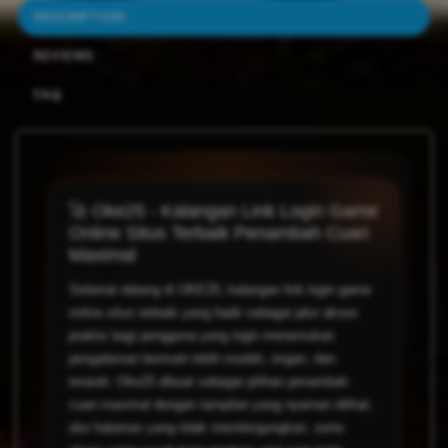
DESCRIPTION
REVIEWS
FAQ
🚀 Oke25 - Kalangan Link Login Game
Online Situs Terbaik Penambah Cuan
Maximal
Selamat datang di
OKE25
, kalangan link login game
online situs terbaik yang hadir sebagai jalur akses
praktis bagi pengguna yang ingin menemukan
pengalaman bermain lebih mudah, ringan, dan
terarah. Oke25 dibuat sebagai pilihan penambah
cuan maximal dengan tampilan yang nyaman dilihat,
alur halaman yang tidak membingungkan, serta