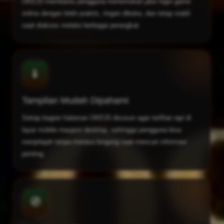
OKE25 membantu pengguna menemukan jalur login game
online dengan lebih praktis, ringan dibuka, dan tetap stabil
saat diakses melalui berbagai perangkat.
📱
Tampilan Mudah Dipahami
Setiap bagian halaman OKE25 disusun agar terlihat rapi di
layar mobile maupun desktop, sehingga pengguna bisa
menjelajah tanpa merasa bingung saat mencari informasi
penting.
🧭