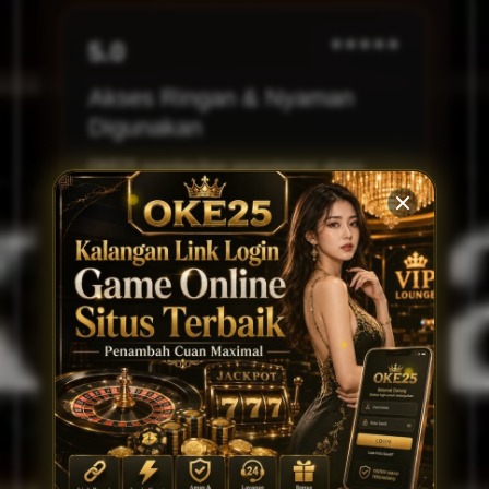
★★★★★
5.0
Akses Ringan & Nyaman
Digunakan
OKE25 memberikan pengalaman akses
yang lebih praktis melalui pilihan link login
situs game slot online yang tertata rapi.
Tampilannya ringan, navigasinya mudah
dipahami, dan cocok bagi pengguna yang
ingin mencari hiburan slot online dengan alur
bermain lebih nyaman serta peluang cuan
maximal.
R
Rama D
Pengguna Aktif
Rayhan Putra
â˜…â˜…â˜…â˜…â˜…