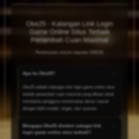
Oke25 - Kalangan Link Login
Game Online Situs Terbaik
Penambah Cuan Maximal
Pertanyaan umum seputar OKE25
Apa itu Oke25?
+
Oke25 adalah kalangan link login game online situs
terbaik penambah cuan maximal yang dibuat untuk
membantu pengguna menemukan akses masuk
dengan lebih mudah, ringan, dan nyaman.
Mengapa Oke25 disebut sebagai link
+
login game online situs terbaik?