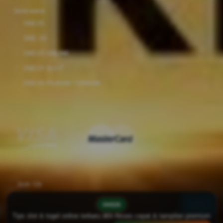
Ionicware
OKE25
OKE 25
OKE25 ONLINE
OKE25 SLOT
OKE25 PILIHAN TERBAIK
Join Us
OKE25
Tips slot & togel online terbaru â€¢ Akses cepat & tampilan premium