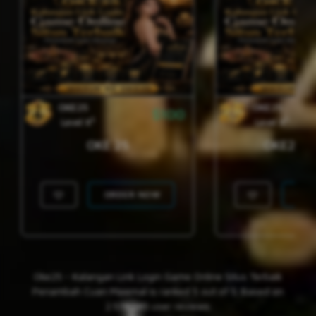
OKE25
OKE25
$100
5
5
Level X
Level X
OKE 25
OKE25 
ORDER NOW
ORD
Oke25 - Kalangan Link Login Game Online Situs Terbaik
Penambah Cuan Maximal
is ranked
5
out of
5
. Based on
2.578.245
user reviews.