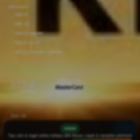
Ionicware
OKE25
OKE 25
OKE25 ONLINE
OKE25 SLOT
OKE25 PILIHAN TERBAIK
Join Us
OKE25
Tips slot & togel online terbaru â€¢ Akses cepat & tampilan premium