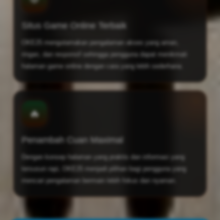
Situs Game Online Terbaik
OKE25 mengutamakan pengalaman akses yang aman,
ringan, dan responsif sehingga pengguna dapat menikmati
halaman game online dengan cara yang lebih sederhana.
🔥
Penambah Cuan Maximal
Dengan konsep halaman yang praktis dan informasi yang
tersusun rapi, OKE25 menjadi pilihan bagi pengguna yang
mencari pengalaman bermain lebih fokus dan nyaman.