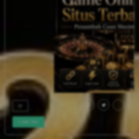
1.256.782