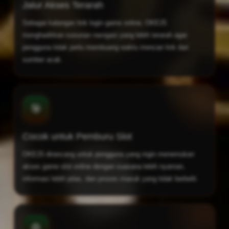
Jalur Akses Terarah
Sebagai kalangan link login game online, OKE25
menghadirkan susunan navigasi yang lebih terarah agar
pengguna tidak perlu membuang waktu mencari link dari
sumber acak.
🎯
Cocok untuk Pemburu Slot
OKE25 dirancang untuk pengguna yang ingin menemukan
akses game slot online dengan suasana lebih nyaman,
informasi lebih jelas, dan proses masuk yang tidak berbelit.
🌐