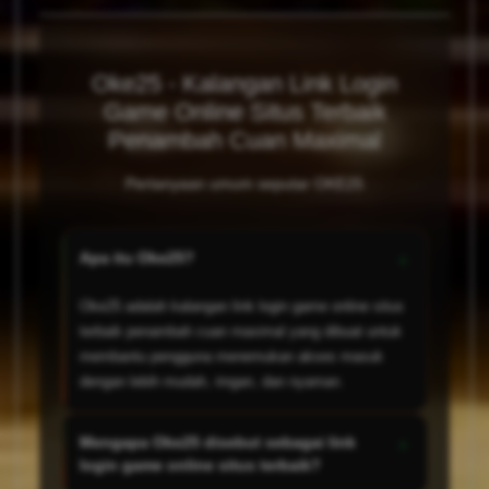
Oke25 - Kalangan Link Login
Game Online Situs Terbaik
Penambah Cuan Maximal
Pertanyaan umum seputar OKE25
Apa itu Oke25?
+
Oke25 adalah kalangan link login game online situs
terbaik penambah cuan maximal yang dibuat untuk
membantu pengguna menemukan akses masuk
dengan lebih mudah, ringan, dan nyaman.
Mengapa Oke25 disebut sebagai link
+
login game online situs terbaik?