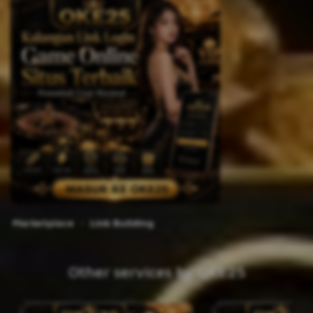
Marketplace
Link Building
Other services by OKE25