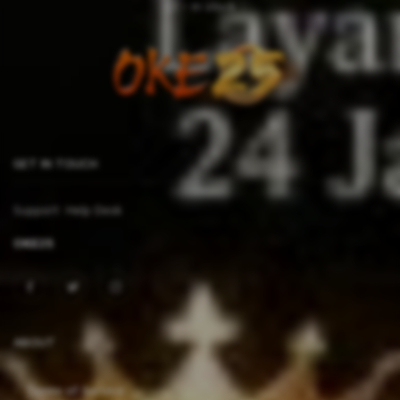
$
1
-
In stock
GET IN TOUCH
Support:
Help Desk
OKE25
ABOUT
Terms of Service