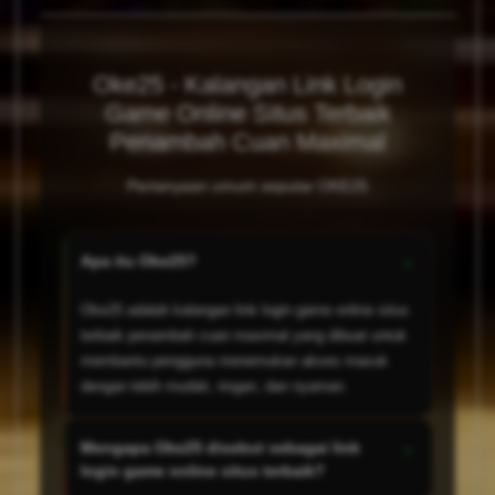
Oke25 - Kalangan Link Login
Game Online Situs Terbaik
Penambah Cuan Maximal
Pertanyaan umum seputar OKE25
Apa itu Oke25?
+
Oke25 adalah kalangan link login game online situs
terbaik penambah cuan maximal yang dibuat untuk
membantu pengguna menemukan akses masuk
dengan lebih mudah, ringan, dan nyaman.
Mengapa Oke25 disebut sebagai link
+
login game online situs terbaik?