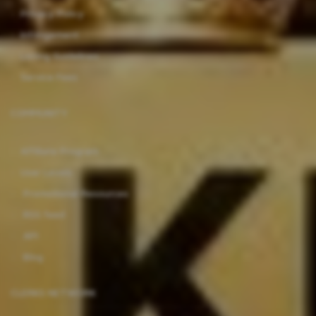
Privacy Policy
Infringement
Listing Guidelines
Service Fees
COMMUNITY
Affiliate Program
User Levels
Promotional Resources
RSS feed
API
Blog
CLERKS NETWORK