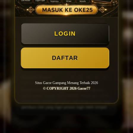
Mobile User
Oke25 terasa praktis digunakan karena link login
game online tersusun jelas dan tidak bikin bingung.
Tampilannya ringan, aksesnya cepat, dan cocok
buat pengguna yang ingin bermain lebih nyaman.
LOGIN
Hayabusa
â˜…â˜…â˜…â˜…â˜…
Pengunjung Rutin
Link login Oke25 selalu lancar, gak pernah susah
DAFTAR
masuk. CS-nya juga fast respon 24 jam. Mantap!
Sasmita Anjani
â˜…â˜…â˜…â˜…â˜…
Situs Gacor Gampang Menang Terbaik 2026
Pembaca Harian
© COPYRIGHT 2026 Gacor77
Oke25 membantu pengguna masuk ke halaman
game online dengan lebih terarah. Aksesnya stabil,
menu tidak membingungkan, dan terasa cocok bagi
pemburu slot yang ingin proses login lebih simpel.