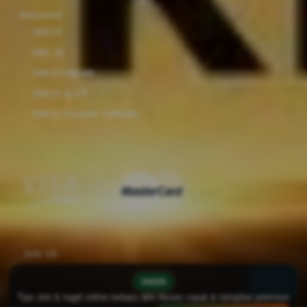
Ionicware
OKE25
OKE 25
OKE25 ONLINE
OKE25 SLOT
OKE25 PILIHAN TERBAIK
Join Us
OKE25
Tips slot & togel online terbaru â€¢ Akses cepat & tampilan premium