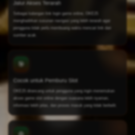
Jalur Akses Terarah
Sebagai kalangan link login game online, OKE25
menghadirkan susunan navigasi yang lebih terarah agar
pengguna tidak perlu membuang waktu mencari link dari
sumber acak.
🎯
Cocok untuk Pemburu Slot
OKE25 dirancang untuk pengguna yang ingin menemukan
akses game slot online dengan suasana lebih nyaman,
informasi lebih jelas, dan proses masuk yang tidak berbelit.
🌐