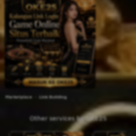
Marketplace
Link Building
Other services by OKE25