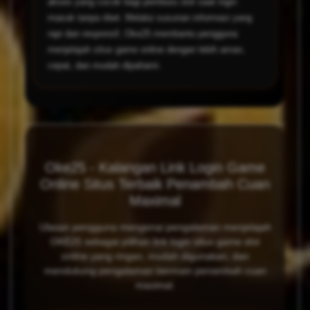
akses yang cocok bagi pemburu slot saat ingin
masuk tanpa ribet. Melalui susunan informasi yang
rapi dan responsif, Oke25 membantu pengguna
menjelajah situs game online dengan lebih aman,
cepat, dan mudah dipahami.
Oke25 - Kalangan Link Login Game
Online Situs Terbaik Penambah Cuan
Maximal
Ulasan pengguna mengenai pengalaman menjelajah
OKE25 sebagai pilihan link login situs game slot
online yang ringan, mudah digunakan, dan
mendukung pengalaman bermain penambah cuan
maximal.