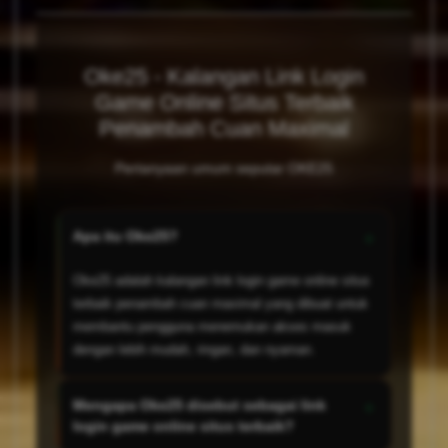
Oke25 - Kalangan Link Login
Game Online Situs Terbaik
Penambah Cuan Maximal
Pertanyaan umum seputar OKE25
Apa itu Oke25?
+
Oke25 adalah kalangan link login game online situs
terbaik penambah cuan maximal yang dibuat untuk
membantu pengguna menemukan akses masuk
dengan lebih mudah, ringan, dan nyaman.
Mengapa Oke25 disebut sebagai link
+
login game online situs terbaik?