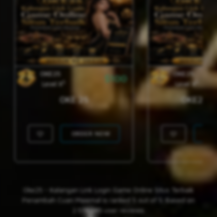
OKE25
OKE25
$100
5
5
Level X
Level X
OKE 25
OKE25 
ORDER NOW
ORD
Oke25 - Kalangan Link Login Game Online Situs Terbaik
Penambah Cuan Maximal
is ranked
5
out of
5
. Based on
2.578.245
user reviews.