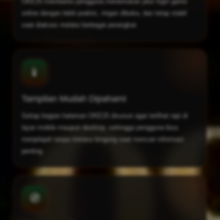
OKE25 membantu pengguna menemukan jalur login game
online dengan lebih praktis, ringan dibuka, dan tetap stabil
saat diakses melalui berbagai perangkat.
📱
Tampilan Mudah Dipahami
Setiap bagian halaman OKE25 disusun agar terlihat rapi di
layar mobile maupun desktop, sehingga pengguna bisa
menjelajah tanpa merasa bingung saat mencari informasi
penting.
🧭