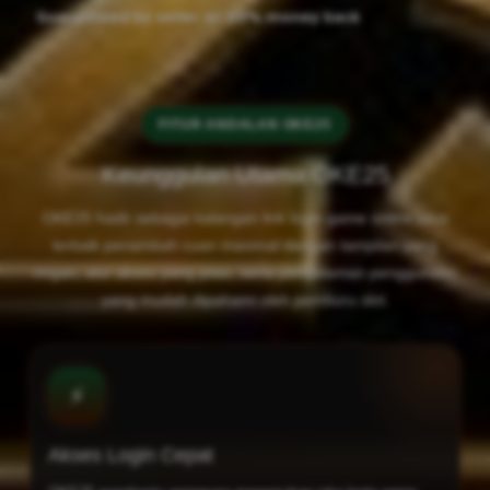
Guaranteed by seller or 50% money back
FITUR ANDALAN OKE25
Keunggulan Utama OKE25
OKE25 hadir sebagai kalangan link login game online situs
terbaik penambah cuan maximal dengan tampilan yang
ringan, alur akses yang jelas, serta pengalaman penggunaan
yang mudah dipahami oleh pemburu slot.
⚡
Akses Login Cepat