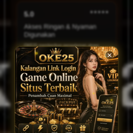
★★★★★
5.0
Akses Ringan & Nyaman
Digunakan
OKE25 memberikan pengalaman akses
yang lebih praktis melalui pilihan link login
situs game slot online yang tertata rapi.
Tampilannya ringan, navigasinya mudah
dipahami, dan cocok bagi pengguna yang
ingin mencari hiburan slot online dengan alur
bermain lebih nyaman serta peluang cuan
maximal.
R
Rama D
Pengguna Aktif
Rayhan Putra
â˜…â˜…â˜…â˜…â˜…