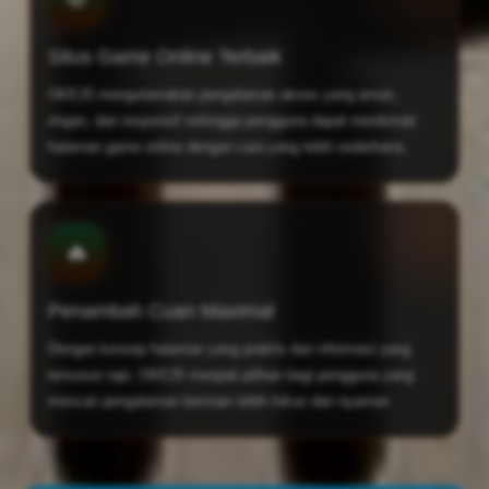
Situs Game Online Terbaik
OKE25 mengutamakan pengalaman akses yang aman,
ringan, dan responsif sehingga pengguna dapat menikmati
halaman game online dengan cara yang lebih sederhana.
🔥
Penambah Cuan Maximal
Dengan konsep halaman yang praktis dan informasi yang
tersusun rapi, OKE25 menjadi pilihan bagi pengguna yang
mencari pengalaman bermain lebih fokus dan nyaman.