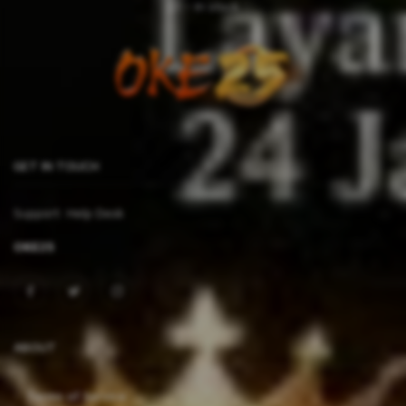
$
1
-
In stock
GET IN TOUCH
Support:
Help Desk
OKE25
ABOUT
Terms of Service