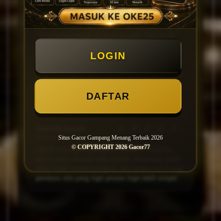
Mobile User
Oke25 terasa praktis digunakan karena link login
game online tersusun jelas dan tidak bikin bingung.
Tampilannya ringan, aksesnya cepat, dan cocok
buat pengguna yang ingin bermain lebih nyaman.
LOGIN
Hayabusa
â˜…â˜…â˜…â˜…â˜…
Pengunjung Rutin
Link login Oke25 selalu lancar, gak pernah susah
DAFTAR
masuk. CS-nya juga fast respon 24 jam. Mantap!
Sasmita Anjani
â˜…â˜…â˜…â˜…â˜…
Situs Gacor Gampang Menang Terbaik 2026
Pembaca Harian
© COPYRIGHT 2026 Gacor77
Oke25 membantu pengguna masuk ke halaman
game online dengan lebih terarah. Aksesnya stabil,
menu tidak membingungkan, dan terasa cocok bagi
pemburu slot yang ingin proses login lebih simpel.