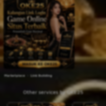
Marketplace
Link Building
Other services by OKE25