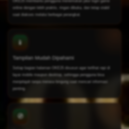
OKE25 membantu pengguna menemukan jalur login game
online dengan lebih praktis, ringan dibuka, dan tetap stabil
saat diakses melalui berbagai perangkat.
📱
Tampilan Mudah Dipahami
Setiap bagian halaman OKE25 disusun agar terlihat rapi di
layar mobile maupun desktop, sehingga pengguna bisa
menjelajah tanpa merasa bingung saat mencari informasi
penting.
🧭