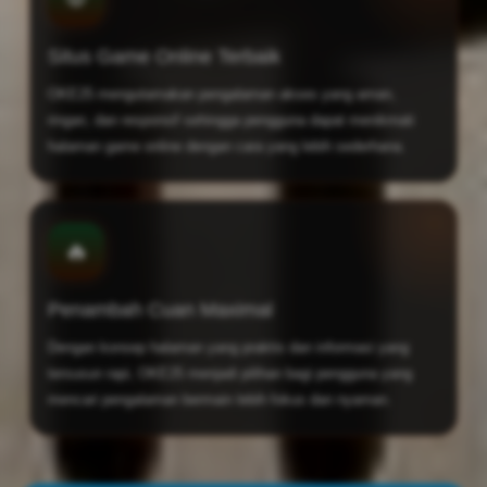
Situs Game Online Terbaik
OKE25 mengutamakan pengalaman akses yang aman,
ringan, dan responsif sehingga pengguna dapat menikmati
halaman game online dengan cara yang lebih sederhana.
🔥
Penambah Cuan Maximal
Dengan konsep halaman yang praktis dan informasi yang
tersusun rapi, OKE25 menjadi pilihan bagi pengguna yang
mencari pengalaman bermain lebih fokus dan nyaman.