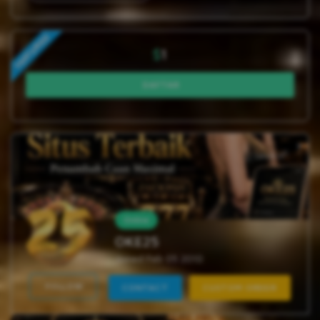
FEATURED
$
1
DAFTAR
5
Level X
Online
OKE25
Joined Feb 05 2010
FOLLOW
CONTACT
CUSTOM ORDER