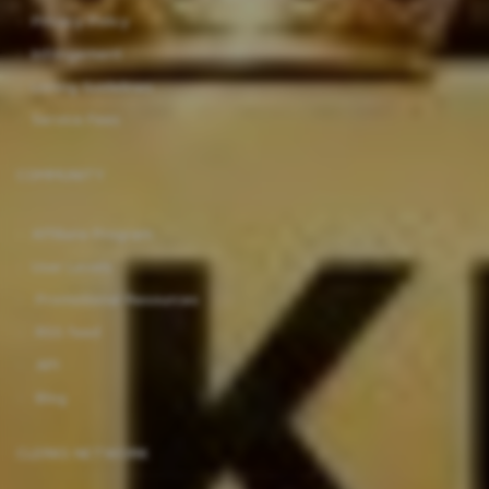
Privacy Policy
Infringement
Listing Guidelines
Service Fees
COMMUNITY
Affiliate Program
User Levels
Promotional Resources
RSS feed
API
Blog
CLERKS NETWORK