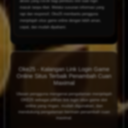
akses yang cocok bagi pemburu slot saat ingin
masuk tanpa ribet. Melalui susunan informasi yang
rapi dan responsif, Oke25 membantu pengguna
menjelajah situs game online dengan lebih aman,
cepat, dan mudah dipahami.
Oke25 - Kalangan Link Login Game
Online Situs Terbaik Penambah Cuan
Maximal
Ulasan pengguna mengenai pengalaman menjelajah
OKE25 sebagai pilihan link login situs game slot
online yang ringan, mudah digunakan, dan
mendukung pengalaman bermain penambah cuan
maximal.