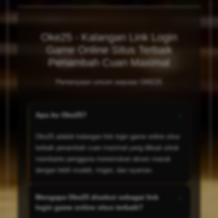
Oke25 - Kalangan Link Login
Game Online Situs Terbaik
Penambah Cuan Maximal
Pertanyaan umum seputar OKE25
Apa itu Oke25?
+
Oke25 adalah kalangan link login game online situs
terbaik penambah cuan maximal yang dibuat untuk
membantu pengguna menemukan akses masuk
dengan lebih mudah, ringan, dan nyaman.
Mengapa Oke25 disebut sebagai link
+
login game online situs terbaik?