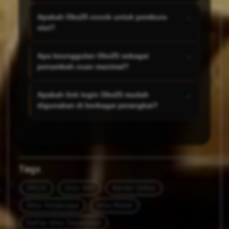
Oke25 disebut sebagai link login game online situs
Apakah Oke25 cocok untuk pemburu
+
terbaik karena menghadirkan tampilan sederhana,
slot?
akses responsif, serta jalur masuk yang lebih
praktis bagi pengguna yang ingin menjelajah game
Ya, Oke25 cocok bagi pemburu slot yang mencari
online tanpa ribet.
Apa keunggulan Oke25 sebagai
+
akses game online dengan alur penggunaan yang
penambah cuan maximal?
mudah dipahami, halaman ringan, dan pengalaman
bermain yang lebih terarah.
Keunggulan Oke25 terletak pada akses yang stabil,
Apakah link login Oke25 mudah
+
tampilan yang ramah pengguna, informasi yang
digunakan di berbagai perangkat?
tersusun rapi, serta kemudahan login yang
membantu pengguna bermain dengan lebih nyaman.
Link login Oke25 dirancang agar mudah digunakan
melalui berbagai perangkat, baik smartphone,
tablet, maupun desktop, sehingga pengguna dapat
mengakses halaman dengan lebih fleksibel.
Tags
OKE25
Situs Slot
Bandar Online
Situs Terpercaya
Situs Resmi
Daftar Situs Terpercaya