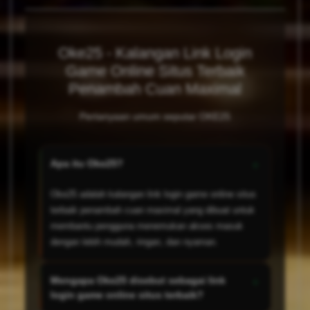
Oke25 - Kalangan Link Login
Game Online Situs Terbaik
Penambah Cuan Maximal
Pertanyaan umum seputar OKE25
Apa itu Oke25?
+
Oke25 adalah kalangan link login game online situs
terbaik penambah cuan maximal yang dibuat untuk
membantu pengguna menemukan akses masuk
dengan lebih mudah, ringan, dan nyaman.
Mengapa Oke25 disebut sebagai link
+
login game online situs terbaik?