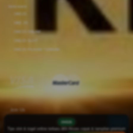
Ionicware
OKE25
OKE 25
OKE25 ONLINE
OKE25 SLOT
OKE25 PILIHAN TERBAIK
Join Us
OKE25
Tips slot & togel online terbaru â€¢ Akses cepat & tampilan premium