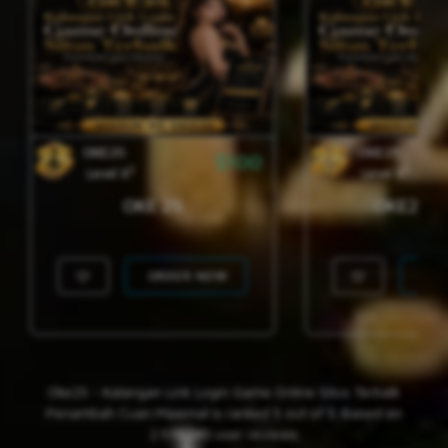
OKE25
OKE25
$100
5
5
Level X
Level X
OKE 25
OKE25 
ORDER NOW
ORD
Oke25 - Kalangan Link Login Game Online Situs Terbaik
Penambah Cuan Maximal
is ranked
5
out of
5
. Based on
2.578.245
user reviews.