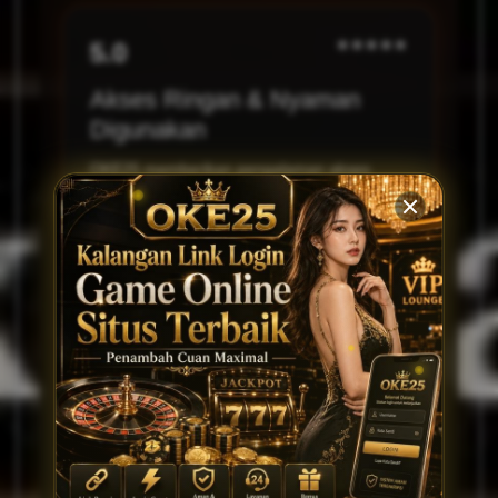
★★★★★
5.0
Akses Ringan & Nyaman
Digunakan
OKE25 memberikan pengalaman akses
yang lebih praktis melalui pilihan link login
situs game slot online yang tertata rapi.
Tampilannya ringan, navigasinya mudah
dipahami, dan cocok bagi pengguna yang
ingin mencari hiburan slot online dengan alur
bermain lebih nyaman serta peluang cuan
maximal.
R
Rama D
Pengguna Aktif
Rayhan Putra
â˜…â˜…â˜…â˜…â˜…