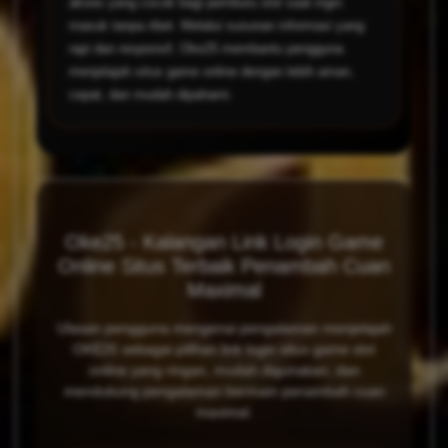
akses yang cocok bagi pemburu slot saat ingin
masuk tanpa ribet. Melalui susunan informasi yang
rapi dan responsif, Oke25 membantu pengguna
menjelajah situs game online dengan lebih aman,
cepat, dan mudah dipahami.
Oke25 - Kalangan Link Login Game
Online Situs Terbaik Penambah Cuan
Maximal
Ulasan pengguna mengenai pengalaman menjelajah
OKE25 sebagai pilihan link login situs game slot
online yang ringan, mudah digunakan, dan
mendukung pengalaman bermain penambah cuan
maximal.