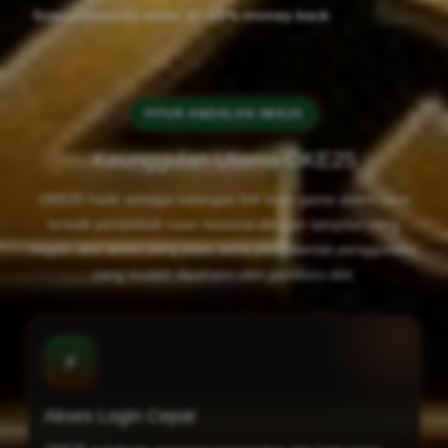
Guaranteed by seller or 50% money back
FITUR ANDALAN OKE25
Keunggulan Utama OKE25
OKE25 hadir sebagai kalangan link login game online situs
terbaik penambah cuan maximal dengan tampilan yang
ringan, alur akses yang jelas, serta pengalaman penggunaan
yang mudah dipahami oleh pemburu slot.
⚡
Akses Login Cepat