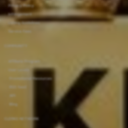
Privacy Policy
Infringement
Listing Guidelines
Service Fees
COMMUNITY
Affiliate Program
User Levels
Promotional Resources
RSS feed
API
Blog
CLERKS NETWORK