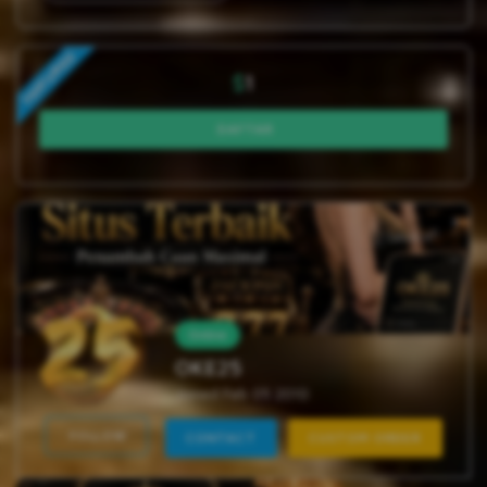
FEATURED
$
1
DAFTAR
5
Level X
Online
OKE25
Joined Feb 05 2010
FOLLOW
CONTACT
CUSTOM ORDER