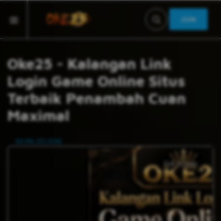
JOIN
Oke25 - Kalangan Link
Login Game Online Situs
Terbaik Penambah Cuan
Maximal
99.9% (25,509)