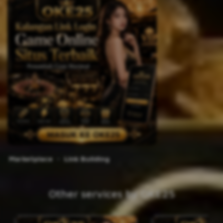
Marketplace
Link Building
Other services by OKE25