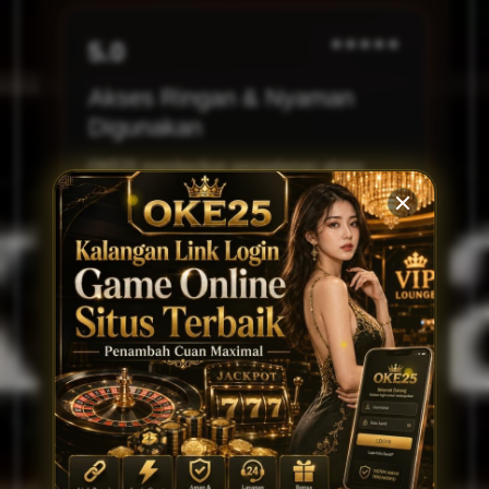
★★★★★
5.0
Akses Ringan & Nyaman
Digunakan
OKE25 memberikan pengalaman akses
yang lebih praktis melalui pilihan link login
situs game slot online yang tertata rapi.
Tampilannya ringan, navigasinya mudah
dipahami, dan cocok bagi pengguna yang
ingin mencari hiburan slot online dengan alur
bermain lebih nyaman serta peluang cuan
maximal.
R
Rama D
Pengguna Aktif
Rayhan Putra
â˜…â˜…â˜…â˜…â˜…