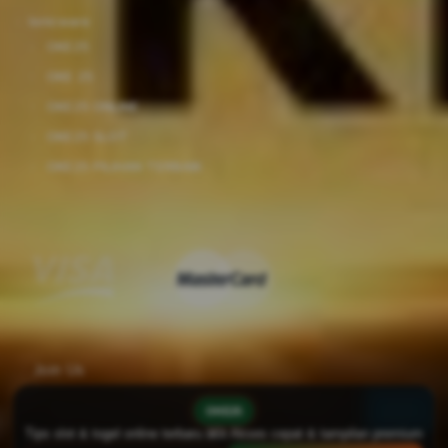
Ionicware
OKE25
OKE 25
OKE25 ONLINE
OKE25 SLOT
OKE25 PILIHAN TERBAIK
Join Us
OKE25
Tips slot & togel online terbaru â€¢ Akses cepat & tampilan premium