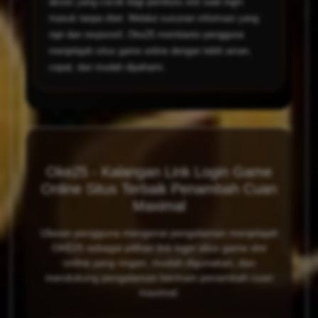
akses yang cocok bagi pemburu slot saat ingin
masuk tanpa ribet. Melalui susunan informasi yang
rapi dan responsif, Oke25 membantu pengguna
menjelajah situs game online dengan lebih aman,
cepat, dan mudah dipahami.
Oke25 - Kalangan Link Login Game
Online Situs Terbaik Penambah Cuan
Maximal
Ulasan pengguna mengenai pengalaman menjelajah
OKE25 sebagai pilihan link login situs game slot
online yang ringan, mudah digunakan, dan
mendukung pengalaman bermain penambah cuan
maximal.