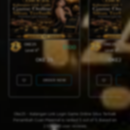
OKE25
OKE25
$100
5
5
Level X
Level X
OKE 25
OKE25 
ORDER NOW
ORD
Oke25 - Kalangan Link Login Game Online Situs Terbaik
Penambah Cuan Maximal
is ranked
5
out of
5
. Based on
2.578.245
user reviews.