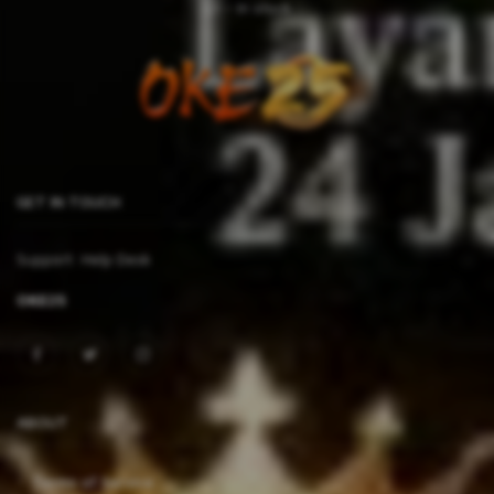
$
1
-
In stock
GET IN TOUCH
Support:
Help Desk
OKE25
ABOUT
Terms of Service