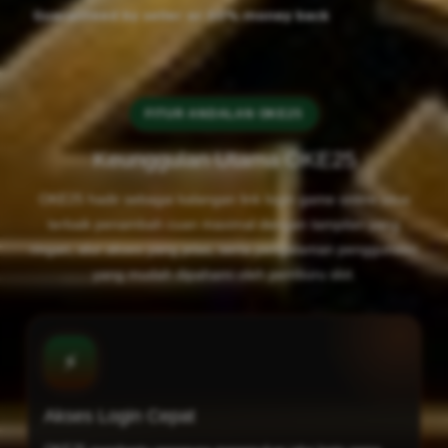
Guaranteed by seller or 50% money back
FITUR ANDALAN OKE25
Keunggulan Utama OKE25
OKE25 hadir sebagai kalangan link login game online situs
terbaik penambah cuan maximal dengan tampilan yang
ringan, alur akses yang jelas, serta pengalaman penggunaan
yang mudah dipahami oleh pemburu slot.
⚡
Akses Login Cepat