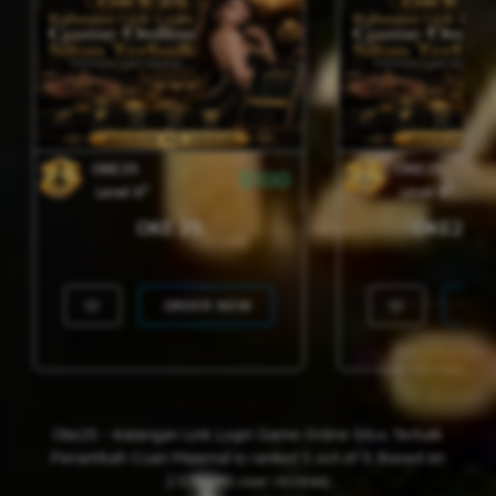
OKE25
OKE25
$100
5
5
Level X
Level X
OKE 25
OKE25 
ORDER NOW
ORD
Oke25 - Kalangan Link Login Game Online Situs Terbaik
Penambah Cuan Maximal
is ranked
5
out of
5
. Based on
2.578.245
user reviews.