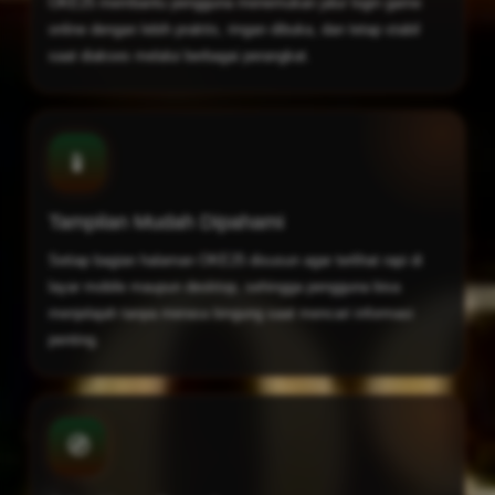
OKE25 membantu pengguna menemukan jalur login game
online dengan lebih praktis, ringan dibuka, dan tetap stabil
saat diakses melalui berbagai perangkat.
📱
Tampilan Mudah Dipahami
Setiap bagian halaman OKE25 disusun agar terlihat rapi di
layar mobile maupun desktop, sehingga pengguna bisa
menjelajah tanpa merasa bingung saat mencari informasi
penting.
🧭