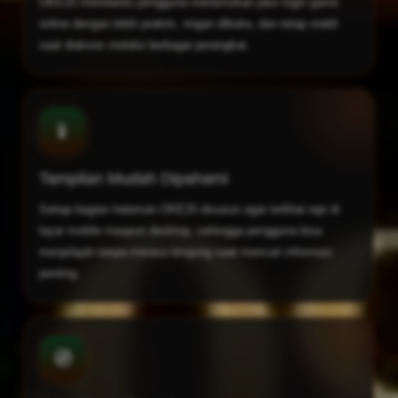
OKE25 membantu pengguna menemukan jalur login game
online dengan lebih praktis, ringan dibuka, dan tetap stabil
saat diakses melalui berbagai perangkat.
📱
Tampilan Mudah Dipahami
Setiap bagian halaman OKE25 disusun agar terlihat rapi di
layar mobile maupun desktop, sehingga pengguna bisa
menjelajah tanpa merasa bingung saat mencari informasi
penting.
🧭