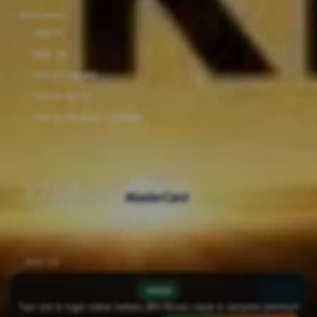
Ionicware
OKE25
OKE 25
OKE25 ONLINE
OKE25 SLOT
OKE25 PILIHAN TERBAIK
Join Us
OKE25
Tips slot & togel online terbaru â€¢ Akses cepat & tampilan premium