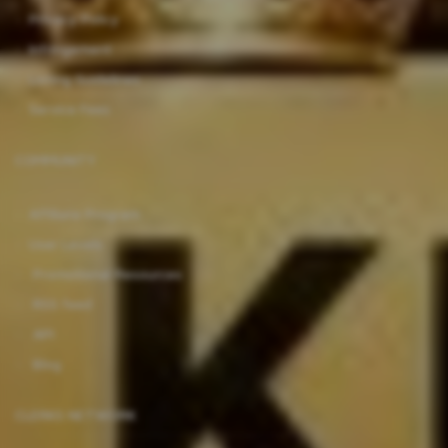
Privacy Policy
Infringement
Listing Guidelines
Service Fees
COMMUNITY
Affiliate Program
User Levels
Promotional Resources
RSS feed
API
Blog
CLERKS NETWORK