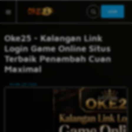
JOIN
Oke25 - Kalangan Link
Login Game Online Situs
Terbaik Penambah Cuan
Maximal
99.9% (25,509)