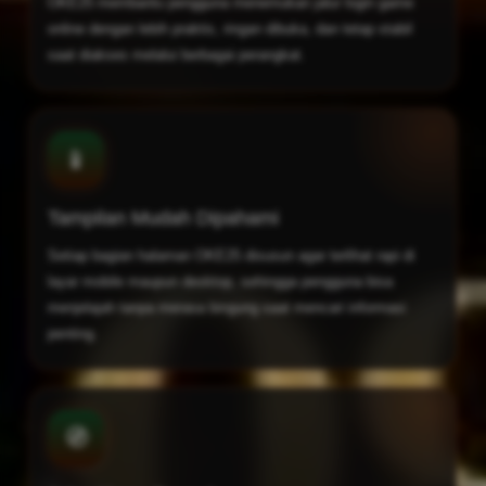
OKE25 membantu pengguna menemukan jalur login game
online dengan lebih praktis, ringan dibuka, dan tetap stabil
saat diakses melalui berbagai perangkat.
📱
Tampilan Mudah Dipahami
Setiap bagian halaman OKE25 disusun agar terlihat rapi di
layar mobile maupun desktop, sehingga pengguna bisa
menjelajah tanpa merasa bingung saat mencari informasi
penting.
🧭