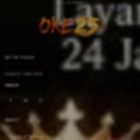
$
1
-
In stock
GET IN TOUCH
Support:
Help Desk
OKE25
ABOUT
Terms of Service