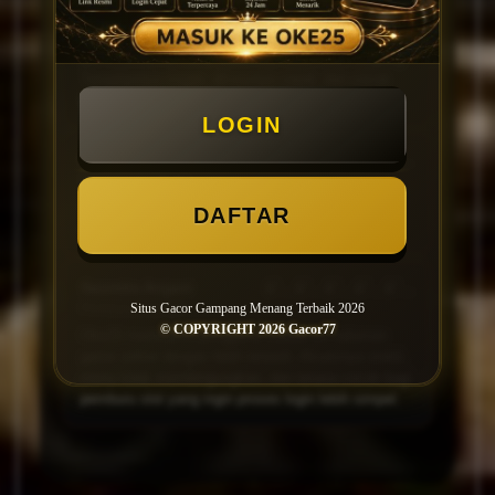
Mobile User
Oke25 terasa praktis digunakan karena link login
game online tersusun jelas dan tidak bikin bingung.
Tampilannya ringan, aksesnya cepat, dan cocok
buat pengguna yang ingin bermain lebih nyaman.
LOGIN
Hayabusa
â˜…â˜…â˜…â˜…â˜…
Pengunjung Rutin
Link login Oke25 selalu lancar, gak pernah susah
DAFTAR
masuk. CS-nya juga fast respon 24 jam. Mantap!
Sasmita Anjani
â˜…â˜…â˜…â˜…â˜…
Situs Gacor Gampang Menang Terbaik 2026
Pembaca Harian
© COPYRIGHT 2026 Gacor77
Oke25 membantu pengguna masuk ke halaman
game online dengan lebih terarah. Aksesnya stabil,
menu tidak membingungkan, dan terasa cocok bagi
pemburu slot yang ingin proses login lebih simpel.