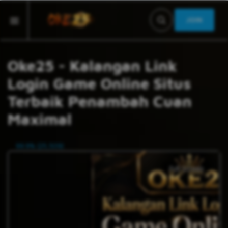
JOIN
Oke25 - Kalangan Link
Login Game Online Situs
Terbaik Penambah Cuan
Maximal
99.9% (25,509)