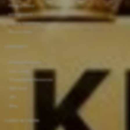
Privacy Policy
Infringement
Listing Guidelines
Service Fees
COMMUNITY
Affiliate Program
User Levels
Promotional Resources
RSS feed
API
Blog
CLERKS NETWORK