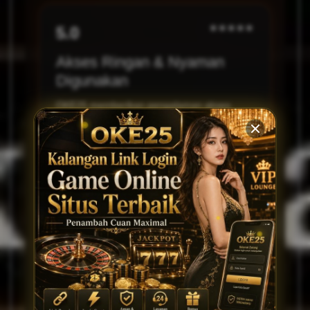
★★★★★
5.0
Akses Ringan & Nyaman
Digunakan
OKE25 memberikan pengalaman akses
yang lebih praktis melalui pilihan link login
situs game slot online yang tertata rapi.
Tampilannya ringan, navigasinya mudah
dipahami, dan cocok bagi pengguna yang
ingin mencari hiburan slot online dengan alur
bermain lebih nyaman serta peluang cuan
maximal.
R
Rama D
Pengguna Aktif
Rayhan Putra
â˜…â˜…â˜…â˜…â˜…