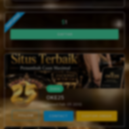
FEATURED
$
1
DAFTAR
5
Level X
Online
OKE25
Joined Feb 05 2010
FOLLOW
CONTACT
CUSTOM ORDER