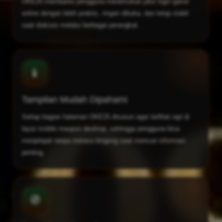
OKE25 membantu pengguna menemukan jalur login game
online dengan lebih praktis, ringan dibuka, dan tetap stabil
saat diakses melalui berbagai perangkat.
📱
Tampilan Mudah Dipahami
Setiap bagian halaman OKE25 disusun agar terlihat rapi di
layar mobile maupun desktop, sehingga pengguna bisa
menjelajah tanpa merasa bingung saat mencari informasi
penting.
🧭