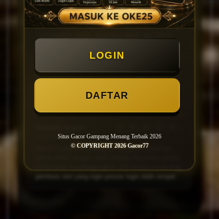
Mobile User
Oke25 terasa praktis digunakan karena link login
game online tersusun jelas dan tidak bikin bingung.
Tampilannya ringan, aksesnya cepat, dan cocok
buat pengguna yang ingin bermain lebih nyaman.
LOGIN
Hayabusa
â˜…â˜…â˜…â˜…â˜…
Pengunjung Rutin
Link login Oke25 selalu lancar, gak pernah susah
DAFTAR
masuk. CS-nya juga fast respon 24 jam. Mantap!
Sasmita Anjani
â˜…â˜…â˜…â˜…â˜…
Situs Gacor Gampang Menang Terbaik 2026
Pembaca Harian
© COPYRIGHT 2026 Gacor77
Oke25 membantu pengguna masuk ke halaman
game online dengan lebih terarah. Aksesnya stabil,
menu tidak membingungkan, dan terasa cocok bagi
pemburu slot yang ingin proses login lebih simpel.