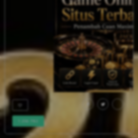
1.256.782