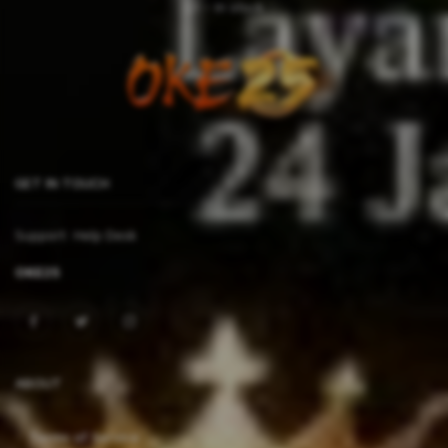
$
1
-
In stock
GET IN TOUCH
Support:
Help Desk
OKE25
ABOUT
Terms of Service