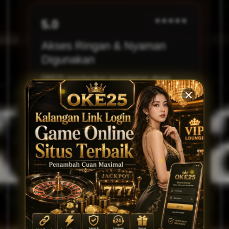
★★★★★
5.0
Akses Ringan & Nyaman
Digunakan
OKE25 memberikan pengalaman akses
yang lebih praktis melalui pilihan link login
situs game slot online yang tertata rapi.
Tampilannya ringan, navigasinya mudah
dipahami, dan cocok bagi pengguna yang
ingin mencari hiburan slot online dengan alur
bermain lebih nyaman serta peluang cuan
maximal.
R
Rama D
Pengguna Aktif
Rayhan Putra
â˜…â˜…â˜…â˜…â˜…