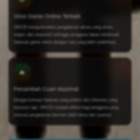
Situs Game Online Terbaik
OKE25 mengutamakan pengalaman akses yang aman,
ringan, dan responsif sehingga pengguna dapat menikmati
halaman game online dengan cara yang lebih sederhana.
🔥
Penambah Cuan Maximal
Dengan konsep halaman yang praktis dan informasi yang
tersusun rapi, OKE25 menjadi pilihan bagi pengguna yang
mencari pengalaman bermain lebih fokus dan nyaman.