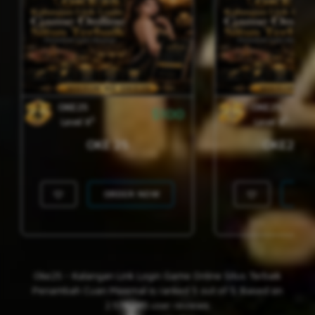
OKE25
OKE25
$100
5
5
Level X
Level X
OKE 25
OKE25 
ORDER NOW
ORD
Oke25 - Kalangan Link Login Game Online Situs Terbaik
Penambah Cuan Maximal
is ranked
5
out of
5
. Based on
2.578.245
user reviews.