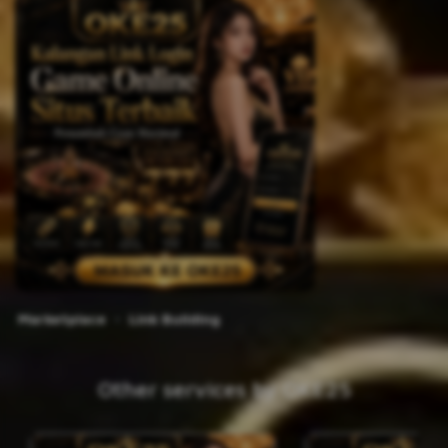
Marketplace
Link Building
Other services by OKE25