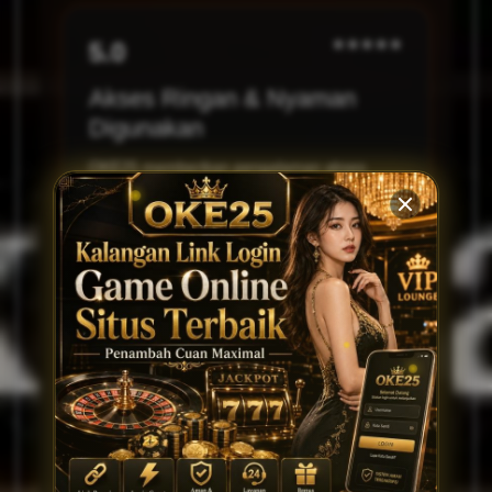
★★★★★
5.0
Akses Ringan & Nyaman
Digunakan
OKE25 memberikan pengalaman akses
yang lebih praktis melalui pilihan link login
situs game slot online yang tertata rapi.
Tampilannya ringan, navigasinya mudah
dipahami, dan cocok bagi pengguna yang
ingin mencari hiburan slot online dengan alur
bermain lebih nyaman serta peluang cuan
maximal.
R
Rama D
Pengguna Aktif
Rayhan Putra
â˜…â˜…â˜…â˜…â˜…