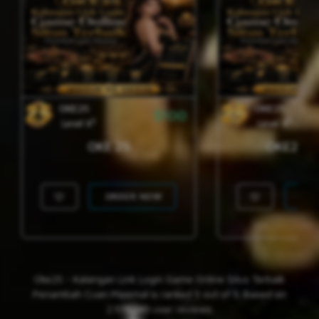
OKE25
OKE25
$100
5
5
Level X
Level X
OKE 25
OKE25 
ORDER NOW
ORD
Oke25 - Kalangan Link Login Game Online Situs Terbaik
Penambah Cuan Maximal
is ranked
5
out of
5
. Based on
2.578.245
user reviews.