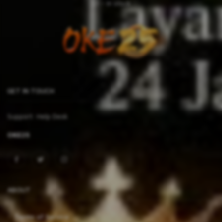
$
1
-
In stock
GET IN TOUCH
Support:
Help Desk
OKE25
ABOUT
Terms of Service