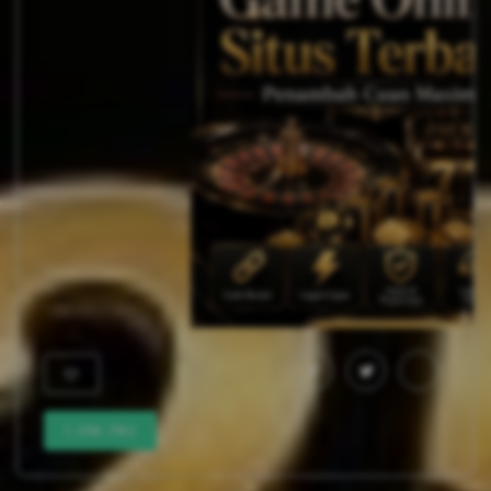
1.256.782