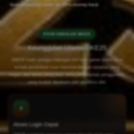
Guaranteed by seller or 50% money back
FITUR ANDALAN OKE25
Keunggulan Utama OKE25
OKE25 hadir sebagai kalangan link login game online situs
terbaik penambah cuan maximal dengan tampilan yang
ringan, alur akses yang jelas, serta pengalaman penggunaan
yang mudah dipahami oleh pemburu slot.
⚡
Akses Login Cepat