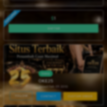
FEATURED
$
1
DAFTAR
5
Level X
Online
OKE25
Joined Feb 05 2010
FOLLOW
CONTACT
CUSTOM ORDER