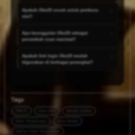
Oke25 disebut sebagai link login game online situs
Apakah Oke25 cocok untuk pemburu
+
terbaik karena menghadirkan tampilan sederhana,
slot?
akses responsif, serta jalur masuk yang lebih
praktis bagi pengguna yang ingin menjelajah game
Ya, Oke25 cocok bagi pemburu slot yang mencari
online tanpa ribet.
Apa keunggulan Oke25 sebagai
+
akses game online dengan alur penggunaan yang
penambah cuan maximal?
mudah dipahami, halaman ringan, dan pengalaman
bermain yang lebih terarah.
Keunggulan Oke25 terletak pada akses yang stabil,
Apakah link login Oke25 mudah
+
tampilan yang ramah pengguna, informasi yang
digunakan di berbagai perangkat?
tersusun rapi, serta kemudahan login yang
membantu pengguna bermain dengan lebih nyaman.
Link login Oke25 dirancang agar mudah digunakan
melalui berbagai perangkat, baik smartphone,
tablet, maupun desktop, sehingga pengguna dapat
mengakses halaman dengan lebih fleksibel.
Tags
OKE25
Situs Slot
Bandar Online
Situs Terpercaya
Situs Resmi
Daftar Situs Terpercaya