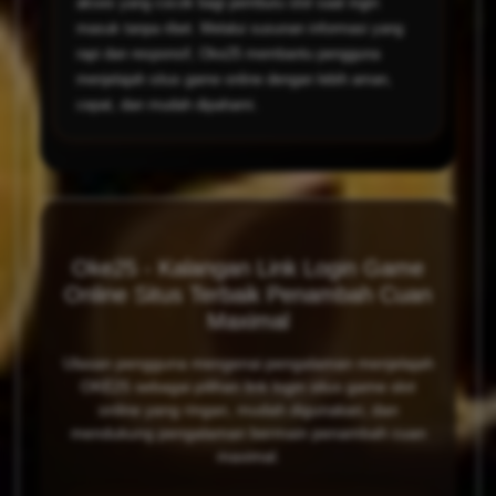
akses yang cocok bagi pemburu slot saat ingin
masuk tanpa ribet. Melalui susunan informasi yang
rapi dan responsif, Oke25 membantu pengguna
menjelajah situs game online dengan lebih aman,
cepat, dan mudah dipahami.
Oke25 - Kalangan Link Login Game
Online Situs Terbaik Penambah Cuan
Maximal
Ulasan pengguna mengenai pengalaman menjelajah
OKE25 sebagai pilihan link login situs game slot
online yang ringan, mudah digunakan, dan
mendukung pengalaman bermain penambah cuan
maximal.