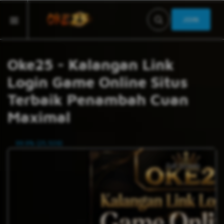
JOIN
Oke25 - Kalangan Link
Login Game Online Situs
Terbaik Penambah Cuan
Maximal
99.9% (25,509)