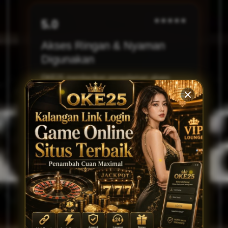
★★★★★
5.0
Akses Ringan & Nyaman
Digunakan
OKE25 memberikan pengalaman akses
yang lebih praktis melalui pilihan link login
situs game slot online yang tertata rapi.
Tampilannya ringan, navigasinya mudah
dipahami, dan cocok bagi pengguna yang
ingin mencari hiburan slot online dengan alur
bermain lebih nyaman serta peluang cuan
maximal.
R
Rama D
Pengguna Aktif
Rayhan Putra
â˜…â˜…â˜…â˜…â˜…