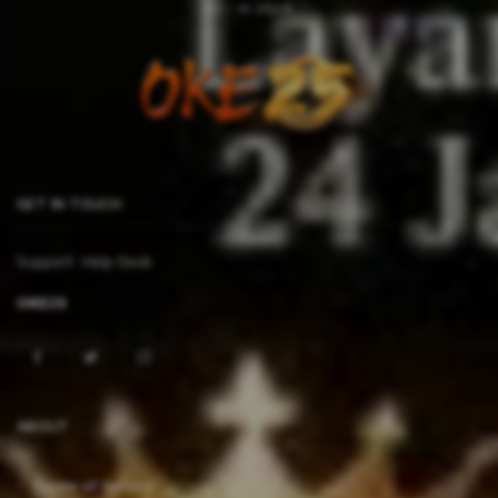
$
1
-
In stock
GET IN TOUCH
Support:
Help Desk
OKE25
ABOUT
Terms of Service