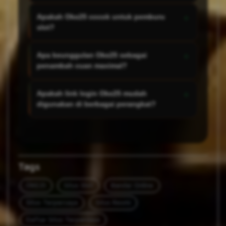
Oke25 disebut sebagai link login game online situs
Apakah Oke25 cocok untuk pemburu
+
terbaik karena menghadirkan tampilan sederhana,
slot?
akses responsif, serta jalur masuk yang lebih
praktis bagi pengguna yang ingin menjelajah game
Ya, Oke25 cocok bagi pemburu slot yang mencari
online tanpa ribet.
Apa keunggulan Oke25 sebagai
+
akses game online dengan alur penggunaan yang
penambah cuan maximal?
mudah dipahami, halaman ringan, dan pengalaman
bermain yang lebih terarah.
Keunggulan Oke25 terletak pada akses yang stabil,
Apakah link login Oke25 mudah
+
tampilan yang ramah pengguna, informasi yang
digunakan di berbagai perangkat?
tersusun rapi, serta kemudahan login yang
membantu pengguna bermain dengan lebih nyaman.
Link login Oke25 dirancang agar mudah digunakan
melalui berbagai perangkat, baik smartphone,
tablet, maupun desktop, sehingga pengguna dapat
mengakses halaman dengan lebih fleksibel.
Tags
OKE25
Situs Slot
Bandar Online
Situs Terpercaya
Situs Resmi
Daftar Situs Terpercaya