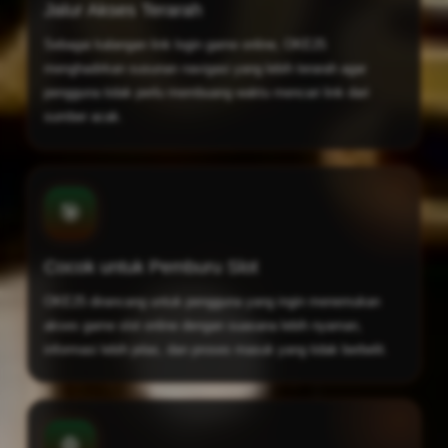
Jalur Akses Terarah
Sebagai kalangan link login game online, OKE25
menghadirkan susunan navigasi yang lebih terarah agar
pengguna tidak perlu membuang waktu mencari link dari
sumber acak.
🎯
Cocok untuk Pemburu Slot
OKE25 dirancang untuk pengguna yang ingin menemukan
akses game slot online dengan suasana lebih nyaman,
informasi lebih jelas, dan proses masuk yang tidak berbelit.
🌐