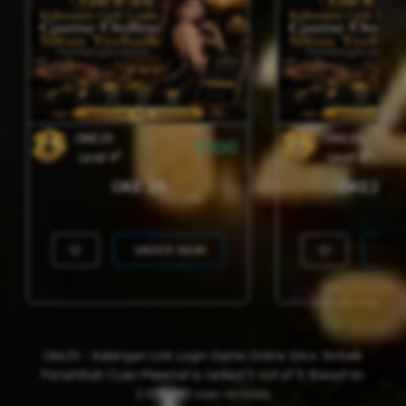
OKE25
OKE25
$100
5
5
Level X
Level X
OKE 25
OKE25 
ORDER NOW
ORD
Oke25 - Kalangan Link Login Game Online Situs Terbaik
Penambah Cuan Maximal
is ranked
5
out of
5
. Based on
2.578.245
user reviews.