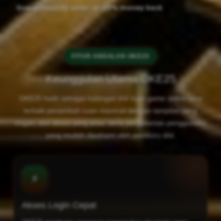
Guaranteed by seller or 50% money back
FITUR ANDALAN OKE25
Keunggulan Utama OKE25
OKE25 hadir sebagai kalangan link login game online situs
terbaik penambah cuan maximal dengan tampilan yang
ringan, alur akses yang jelas, serta pengalaman penggunaan
yang mudah dipahami oleh pemburu slot.
⚡
Akses Login Cepat