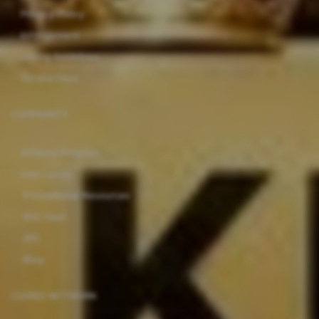
Privacy Policy
Infringement
Listing Guidelines
Service Fees
COMMUNITY
Affiliate Program
User Levels
Promotional Resources
RSS feed
API
Blog
CLERKS NETWORK