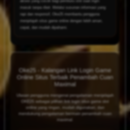
akses yang cocok bagi pemburu slot saat ingin
masuk tanpa ribet. Melalui susunan informasi yang
rapi dan responsif, Oke25 membantu pengguna
menjelajah situs game online dengan lebih aman,
cepat, dan mudah dipahami.
Oke25 - Kalangan Link Login Game
Online Situs Terbaik Penambah Cuan
Maximal
Ulasan pengguna mengenai pengalaman menjelajah
OKE25 sebagai pilihan link login situs game slot
online yang ringan, mudah digunakan, dan
mendukung pengalaman bermain penambah cuan
maximal.