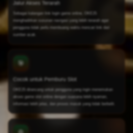
Jalur Akses Terarah
Sebagai kalangan link login game online, OKE25
menghadirkan susunan navigasi yang lebih terarah agar
pengguna tidak perlu membuang waktu mencari link dari
sumber acak.
🎯
Cocok untuk Pemburu Slot
OKE25 dirancang untuk pengguna yang ingin menemukan
akses game slot online dengan suasana lebih nyaman,
informasi lebih jelas, dan proses masuk yang tidak berbelit.
🌐