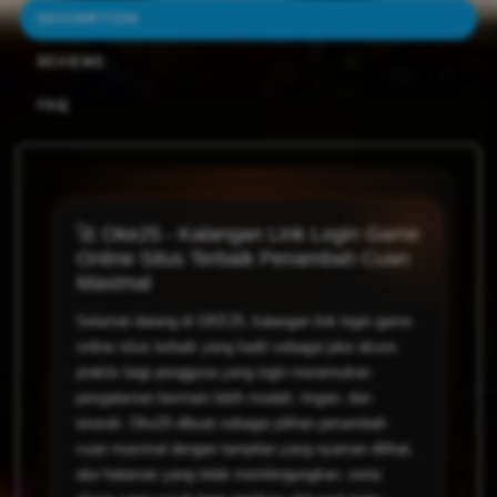
DESCRIPTION
REVIEWS
FAQ
🚀 Oke25 - Kalangan Link Login Game
Online Situs Terbaik Penambah Cuan
Maximal
Selamat datang di
OKE25
, kalangan link login game
online situs terbaik yang hadir sebagai jalur akses
praktis bagi pengguna yang ingin menemukan
pengalaman bermain lebih mudah, ringan, dan
terarah. Oke25 dibuat sebagai pilihan penambah
cuan maximal dengan tampilan yang nyaman dilihat,
alur halaman yang tidak membingungkan, serta