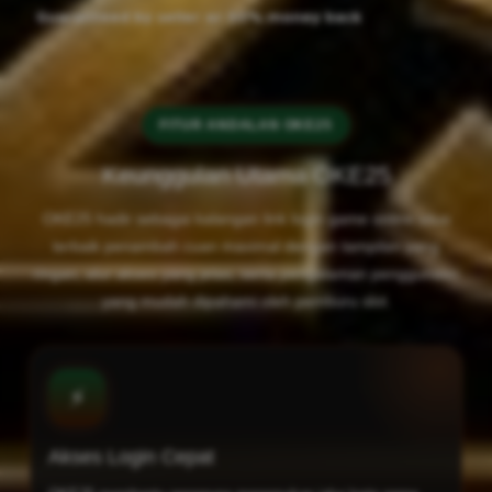
Guaranteed by seller or 50% money back
FITUR ANDALAN OKE25
Keunggulan Utama OKE25
OKE25 hadir sebagai kalangan link login game online situs
terbaik penambah cuan maximal dengan tampilan yang
ringan, alur akses yang jelas, serta pengalaman penggunaan
yang mudah dipahami oleh pemburu slot.
⚡
Akses Login Cepat