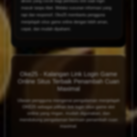
akses yang cocok bagi pemburu slot saat ingin
masuk tanpa ribet. Melalui susunan informasi yang
rapi dan responsif, Oke25 membantu pengguna
menjelajah situs game online dengan lebih aman,
cepat, dan mudah dipahami.
Oke25 - Kalangan Link Login Game
Online Situs Terbaik Penambah Cuan
Maximal
Ulasan pengguna mengenai pengalaman menjelajah
OKE25 sebagai pilihan link login situs game slot
online yang ringan, mudah digunakan, dan
mendukung pengalaman bermain penambah cuan
maximal.