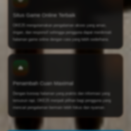
Situs Game Online Terbaik
OKE25 mengutamakan pengalaman akses yang aman,
ringan, dan responsif sehingga pengguna dapat menikmati
halaman game online dengan cara yang lebih sederhana.
🔥
Penambah Cuan Maximal
Dengan konsep halaman yang praktis dan informasi yang
tersusun rapi, OKE25 menjadi pilihan bagi pengguna yang
mencari pengalaman bermain lebih fokus dan nyaman.