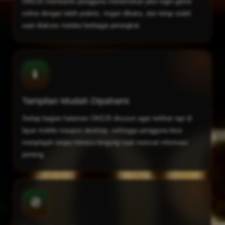
OKE25 membantu pengguna menemukan jalur login game
online dengan lebih praktis, ringan dibuka, dan tetap stabil
saat diakses melalui berbagai perangkat.
📱
Tampilan Mudah Dipahami
Setiap bagian halaman OKE25 disusun agar terlihat rapi di
layar mobile maupun desktop, sehingga pengguna bisa
menjelajah tanpa merasa bingung saat mencari informasi
penting.
🧭