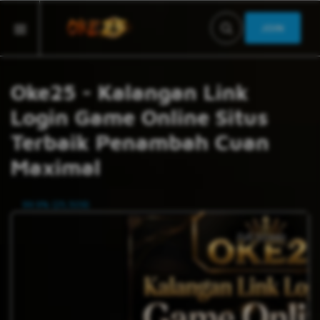
JOIN
Oke25 - Kalangan Link
Login Game Online Situs
Terbaik Penambah Cuan
Maximal
99.9% (25,509)