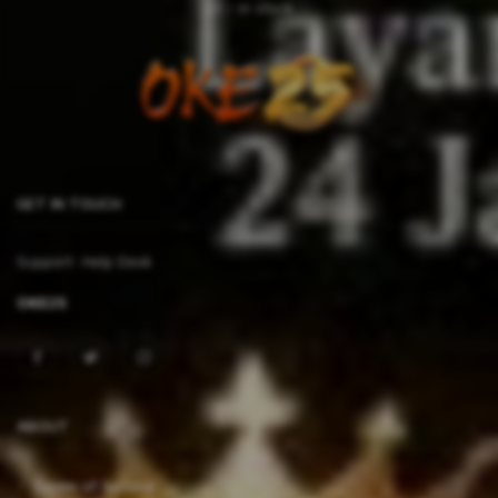
$
1
-
In stock
GET IN TOUCH
Support:
Help Desk
OKE25
ABOUT
Terms of Service