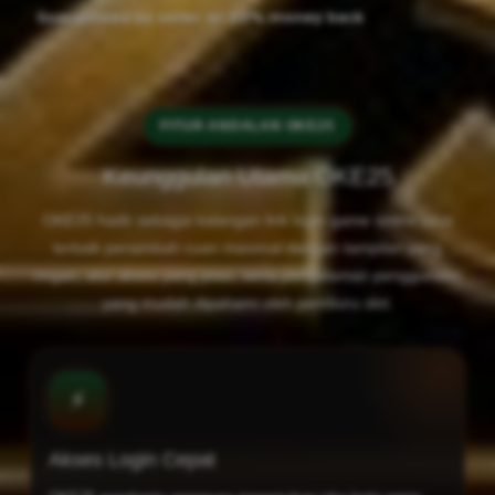
Guaranteed by seller or 50% money back
FITUR ANDALAN OKE25
Keunggulan Utama OKE25
OKE25 hadir sebagai kalangan link login game online situs
terbaik penambah cuan maximal dengan tampilan yang
ringan, alur akses yang jelas, serta pengalaman penggunaan
yang mudah dipahami oleh pemburu slot.
⚡
Akses Login Cepat