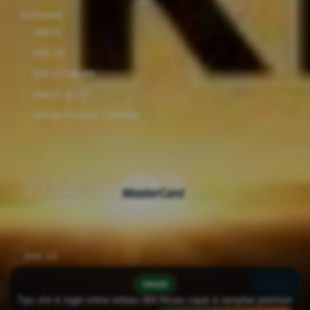
Ionicware
OKE25
OKE 25
OKE25 ONLINE
OKE25 SLOT
OKE25 PILIHAN TERBAIK
Join Us
OKE25
Tips slot & togel online terbaru â€¢ Akses cepat & tampilan premium