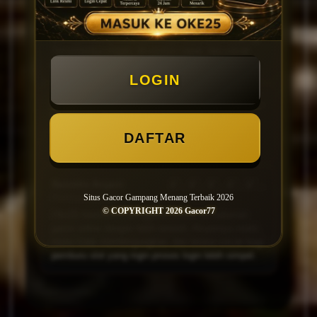
Mobile User
Oke25 terasa praktis digunakan karena link login
game online tersusun jelas dan tidak bikin bingung.
Tampilannya ringan, aksesnya cepat, dan cocok
buat pengguna yang ingin bermain lebih nyaman.
LOGIN
Hayabusa
â˜…â˜…â˜…â˜…â˜…
Pengunjung Rutin
Link login Oke25 selalu lancar, gak pernah susah
DAFTAR
masuk. CS-nya juga fast respon 24 jam. Mantap!
Sasmita Anjani
â˜…â˜…â˜…â˜…â˜…
Situs Gacor Gampang Menang Terbaik 2026
Pembaca Harian
© COPYRIGHT 2026 Gacor77
Oke25 membantu pengguna masuk ke halaman
game online dengan lebih terarah. Aksesnya stabil,
menu tidak membingungkan, dan terasa cocok bagi
pemburu slot yang ingin proses login lebih simpel.