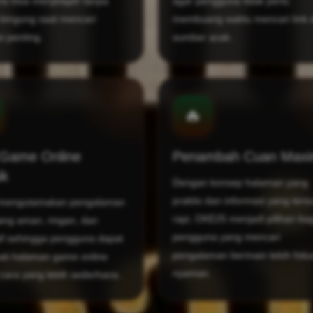
a bisa menjelajah tanpa
agar pengguna tidak perlu
bingung saat mencari
membuang waktu mencari link d
i penting.
sumber acak.
🔥
 Game Online
Penambah Cuan Maxi
ik
Dengan konsep halaman yang
praktis dan informasi yang ters
mengutamakan pengalaman
rapi, OKE25 menjadi pilihan bag
ang aman, ringan, dan
pengguna yang mencari
if sehingga pengguna dapat
pengalaman bermain lebih foku
ti halaman game online
nyaman.
cara yang lebih sederhana.