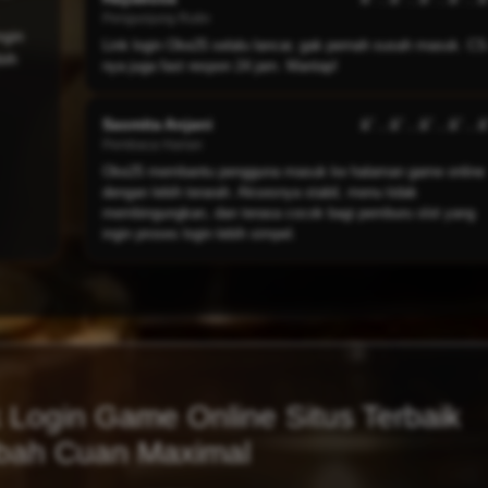
Pengunjung Rutin
ngin
Link login Oke25 selalu lancar, gak pernah susah masuk. CS
bih
nya juga fast respon 24 jam. Mantap!
Sasmita Anjani
â˜…â˜…â˜…â˜…â
Pembaca Harian
Oke25 membantu pengguna masuk ke halaman game online
dengan lebih terarah. Aksesnya stabil, menu tidak
membingungkan, dan terasa cocok bagi pemburu slot yang
ingin proses login lebih simpel.
 Login Game Online Situs Terbaik
ah Cuan Maximal