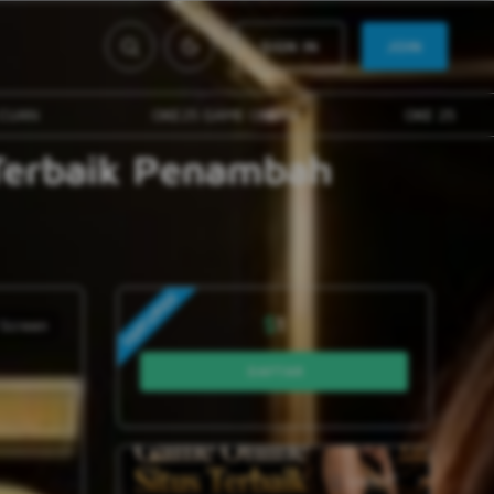
SIGN IN
JOIN
 CUAN
OKE25 GAME ONLINE
OKE 25
 Terbaik Penambah
FEATURED
$
1
DAFTAR
5
Level X