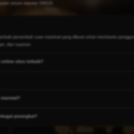
nyaan umum seputar OKE25
us terbaik penambah cuan maximal yang dibuat untuk membantu penggu
an, dan nyaman.
online situs terbaik?
terbaik karena menghadirkan tampilan sederhana, akses responsif, sert
ngin menjelajah game online tanpa ribet.
akses game online dengan alur penggunaan yang mudah dipahami,
 maximal?
 terarah.
tampilan yang ramah pengguna, informasi yang tersusun rapi, serta
rbagai perangkat?
 dengan lebih nyaman.
elalui berbagai perangkat, baik smartphone, tablet, maupun desktop,