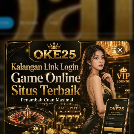
TION
REVIEWS
FAQ
 Game Online Situs Terbaik Penambah Cuan
me online situs terbaik yang hadir sebagai jalur akses praktis bagi
in lebih mudah, ringan, dan terarah. Oke25 dibuat sebagai pilihan
aman dilihat, alur halaman yang tidak membingungkan, serta akses
npa ribet. Melalui susunan informasi yang rapi dan responsif, Oke25
e dengan lebih aman, cepat, dan mudah dipahami.