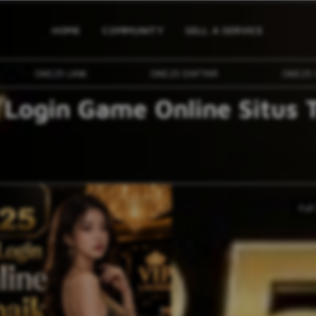
HOME
COMMUNITY
SELL A SERVICE
OKE25 LINK
OKE25 DAFTAR
OKE25
 Login Game Online Situs