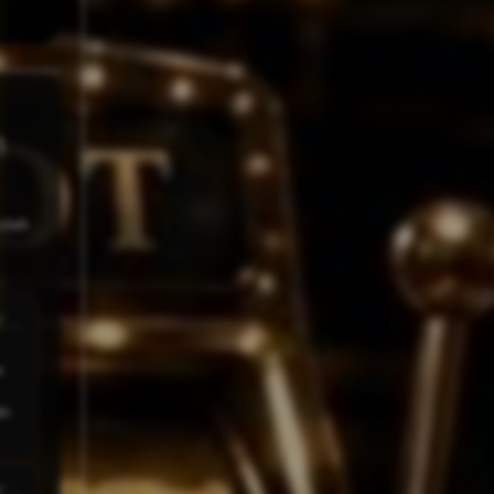
h
udah
˜…
e
in
˜…