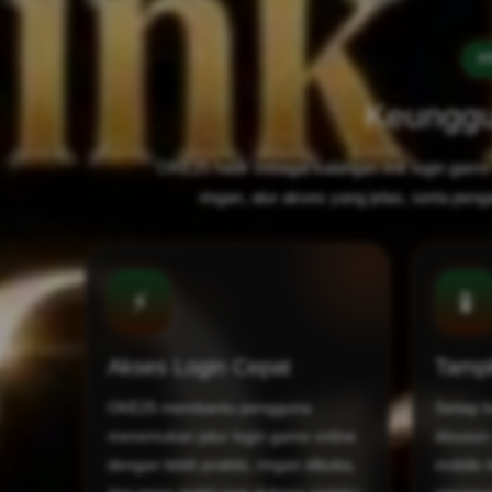
F
Keungg
OKE25 hadir sebagai kalangan link login game
ringan, alur akses yang jelas, serta p
⚡
📱
Akses Login Cepat
Tampi
OKE25 membantu pengguna
Setiap 
menemukan jalur login game online
disusun 
dengan lebih praktis, ringan dibuka,
mobile 