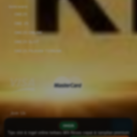
Ionicware
OKE25
OKE 25
OKE25 ONLINE
OKE25 SLOT
OKE25 PILIHAN TERBAIK
Join Us
OKE25
Tips slot & togel online terbaru â€¢ Akses cepat & tampilan premium