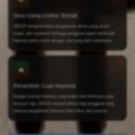
Situs Game Online Terbaik
OKE25 mengutamakan pengalaman akses yang aman,
ringan, dan responsif sehingga pengguna dapat menikmati
halaman game online dengan cara yang lebih sederhana.
🔥
Penambah Cuan Maximal
Dengan konsep halaman yang praktis dan informasi yang
tersusun rapi, OKE25 menjadi pilihan bagi pengguna yang
mencari pengalaman bermain lebih fokus dan nyaman.