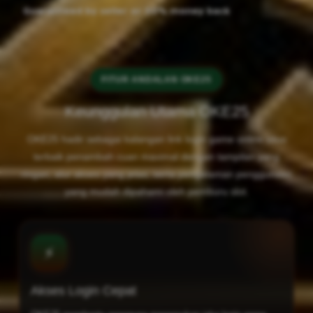
Guaranteed by seller or 50% money back
FITUR ANDALAN OKE25
Keunggulan Utama OKE25
OKE25 hadir sebagai kalangan link login game online situs
terbaik penambah cuan maximal dengan tampilan yang
ringan, alur akses yang jelas, serta pengalaman penggunaan
yang mudah dipahami oleh pemburu slot.
⚡
Akses Login Cepat