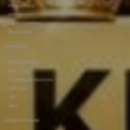
Privacy Policy
Infringement
Listing Guidelines
Service Fees
COMMUNITY
Affiliate Program
User Levels
Promotional Resources
RSS feed
API
Blog
CLERKS NETWORK