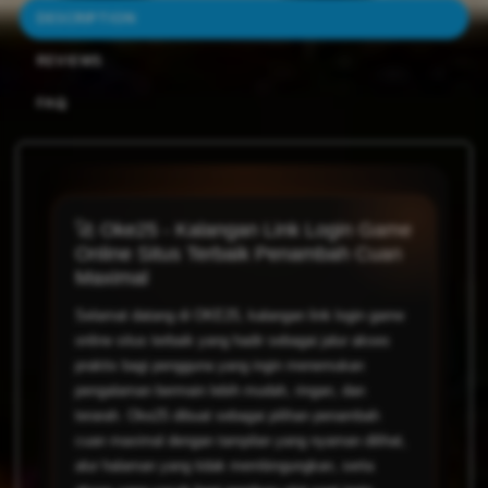
DESCRIPTION
REVIEWS
FAQ
🚀 Oke25 - Kalangan Link Login Game
Online Situs Terbaik Penambah Cuan
Maximal
Selamat datang di
OKE25
, kalangan link login game
online situs terbaik yang hadir sebagai jalur akses
praktis bagi pengguna yang ingin menemukan
pengalaman bermain lebih mudah, ringan, dan
terarah. Oke25 dibuat sebagai pilihan penambah
cuan maximal dengan tampilan yang nyaman dilihat,
alur halaman yang tidak membingungkan, serta