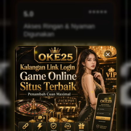
★★★★★
5.0
Akses Ringan & Nyaman
Digunakan
OKE25 memberikan pengalaman akses
yang lebih praktis melalui pilihan link login
situs game slot online yang tertata rapi.
Tampilannya ringan, navigasinya mudah
dipahami, dan cocok bagi pengguna yang
ingin mencari hiburan slot online dengan alur
bermain lebih nyaman serta peluang cuan
maximal.
R
Rama D
Pengguna Aktif
Rayhan Putra
â˜…â˜…â˜…â˜…â˜…