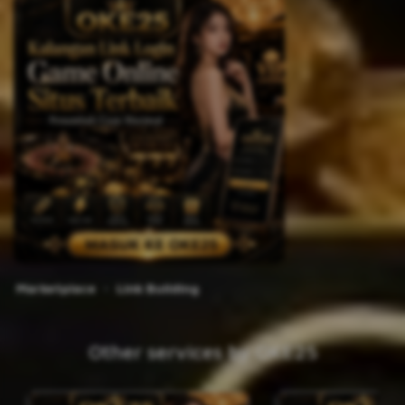
Marketplace
Link Building
Other services by OKE25