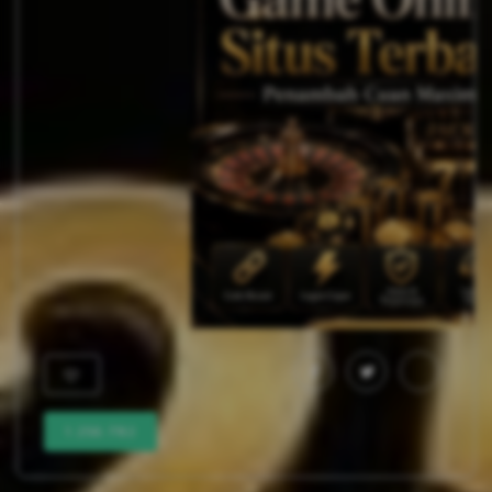
1.256.782