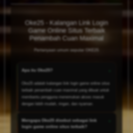
Oke25 - Kalangan Link Login
Game Online Situs Terbaik
Penambah Cuan Maximal
Pertanyaan umum seputar OKE25
Apa itu Oke25?
+
Oke25 adalah kalangan link login game online situs
terbaik penambah cuan maximal yang dibuat untuk
membantu pengguna menemukan akses masuk
dengan lebih mudah, ringan, dan nyaman.
Mengapa Oke25 disebut sebagai link
+
login game online situs terbaik?