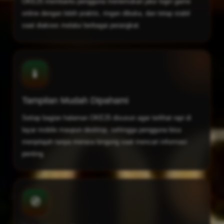
OKE25 membantu pengguna menemukan jalur login game
online dengan lebih praktis, ringan dibuka, dan tetap stabil
saat diakses melalui berbagai perangkat.
📱
Tampilan Mudah Dipahami
Setiap bagian halaman OKE25 disusun agar terlihat rapi di
layar mobile maupun desktop, sehingga pengguna bisa
menjelajah tanpa merasa bingung saat mencari informasi
penting.
🧭