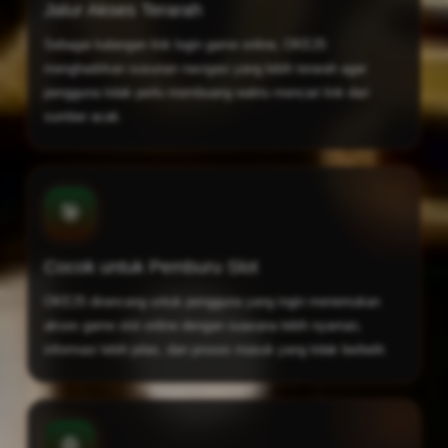
Jalur Akses Terarah
Sebagai kalangan link login game online, OKE25
menghadirkan susunan navigasi yang lebih terarah agar
pengguna tidak perlu membuang waktu mencari link dari
sumber acak.
🎯
Cocok untuk Pemburu Slot
OKE25 dirancang untuk pengguna yang ingin menemukan
akses game slot online dengan suasana lebih nyaman,
informasi lebih jelas, dan proses masuk yang tidak berbelit.
🌐