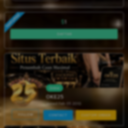
FEATURED
$
1
DAFTAR
5
Level X
Online
OKE25
Joined Feb 05 2010
FOLLOW
CONTACT
CUSTOM ORDER