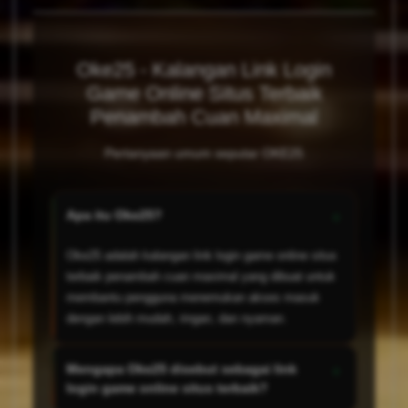
Oke25 - Kalangan Link Login
Game Online Situs Terbaik
Penambah Cuan Maximal
Pertanyaan umum seputar OKE25
Apa itu Oke25?
+
Oke25 adalah kalangan link login game online situs
terbaik penambah cuan maximal yang dibuat untuk
membantu pengguna menemukan akses masuk
dengan lebih mudah, ringan, dan nyaman.
Mengapa Oke25 disebut sebagai link
+
login game online situs terbaik?