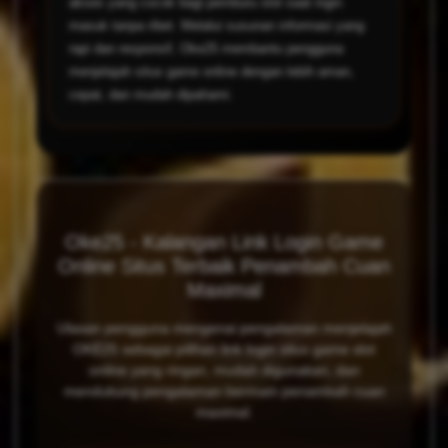
akses yang cocok bagi pemburu slot saat ingin
masuk tanpa ribet. Melalui susunan informasi yang
rapi dan responsif, Oke25 membantu pengguna
menjelajah situs game online dengan lebih aman,
cepat, dan mudah dipahami.
Oke25 - Kalangan Link Login Game
Online Situs Terbaik Penambah Cuan
Maximal
Ulasan pengguna mengenai pengalaman menjelajah
OKE25 sebagai pilihan link login situs game slot
online yang ringan, mudah digunakan, dan
mendukung pengalaman bermain penambah cuan
maximal.