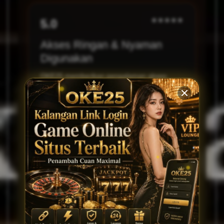
★★★★★
5.0
Akses Ringan & Nyaman
Digunakan
OKE25 memberikan pengalaman akses
yang lebih praktis melalui pilihan link login
situs game slot online yang tertata rapi.
Tampilannya ringan, navigasinya mudah
dipahami, dan cocok bagi pengguna yang
ingin mencari hiburan slot online dengan alur
bermain lebih nyaman serta peluang cuan
maximal.
R
Rama D
Pengguna Aktif
Rayhan Putra
â˜…â˜…â˜…â˜…â˜…