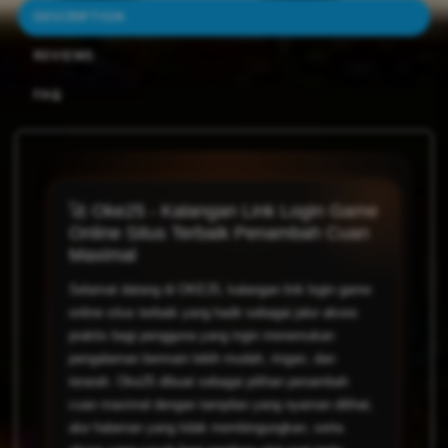
DESCRIPTION
REVIEWS
FAQ
🚀 Oke25 - Kalangan Link Login Game
Online Situs Terbaik Penambah Cuan
Maximal
Selamat datang di
OKE25
, kalangan link login game
online situs terbaik yang hadir sebagai jalur akses
praktis bagi pengguna yang ingin menemukan
pengalaman bermain lebih mudah, ringan, dan
terarah. Oke25 dibuat sebagai pilihan penambah
cuan maximal dengan tampilan yang nyaman dilihat,
alur halaman yang tidak membingungkan, serta