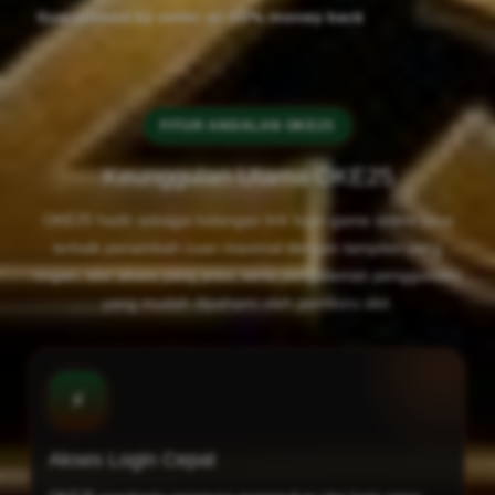
Guaranteed by seller or 50% money back
FITUR ANDALAN OKE25
Keunggulan Utama OKE25
OKE25 hadir sebagai kalangan link login game online situs
terbaik penambah cuan maximal dengan tampilan yang
ringan, alur akses yang jelas, serta pengalaman penggunaan
yang mudah dipahami oleh pemburu slot.
⚡
Akses Login Cepat