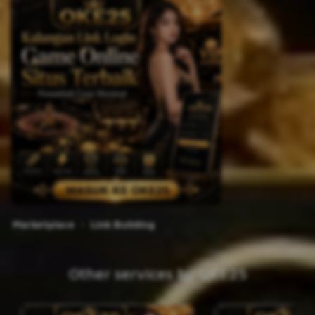
Marketplace
Link Building
Other services by OKE25