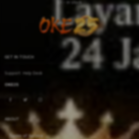
$
1
-
In stock
GET IN TOUCH
Support:
Help Desk
OKE25
ABOUT
Terms of Service