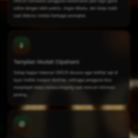
OKE25 membantu pengguna menemukan jalur login game
online dengan lebih praktis, ringan dibuka, dan tetap stabil
saat diakses melalui berbagai perangkat.
📱
Tampilan Mudah Dipahami
Setiap bagian halaman OKE25 disusun agar terlihat rapi di
layar mobile maupun desktop, sehingga pengguna bisa
menjelajah tanpa merasa bingung saat mencari informasi
penting.
🧭