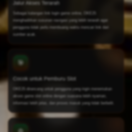
Jalur Akses Terarah
Sebagai kalangan link login game online, OKE25
menghadirkan susunan navigasi yang lebih terarah agar
pengguna tidak perlu membuang waktu mencari link dari
sumber acak.
🎯
Cocok untuk Pemburu Slot
OKE25 dirancang untuk pengguna yang ingin menemukan
akses game slot online dengan suasana lebih nyaman,
informasi lebih jelas, dan proses masuk yang tidak berbelit.
🌐