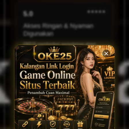
★★★★★
5.0
Akses Ringan & Nyaman
Digunakan
OKE25 memberikan pengalaman akses
yang lebih praktis melalui pilihan link login
situs game slot online yang tertata rapi.
Tampilannya ringan, navigasinya mudah
dipahami, dan cocok bagi pengguna yang
ingin mencari hiburan slot online dengan alur
bermain lebih nyaman serta peluang cuan
maximal.
R
Rama D
Pengguna Aktif
Rayhan Putra
â˜…â˜…â˜…â˜…â˜…