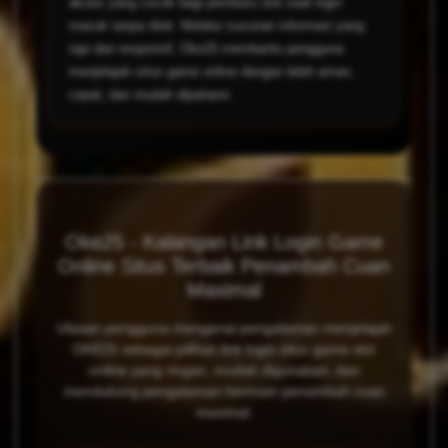
akses yang cocok bagi pemburu slot saat ingin
masuk tanpa ribet. Melalui susunan informasi yang
rapi dan responsif, Oke25 membantu pengguna
menjelajah situs game online dengan lebih aman,
cepat, dan mudah dipahami.
Oke25 - Kalangan Link Login Game
Online Situs Terbaik Penambah Cuan
Maximal
Ulasan pengguna mengenai pengalaman menjelajah
OKE25 sebagai pilihan link login situs game slot
online yang ringan, mudah digunakan, dan
mendukung pengalaman bermain penambah cuan
maximal.