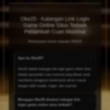
Oke25 - Kalangan Link Login
Game Online Situs Terbaik
Penambah Cuan Maximal
Pertanyaan umum seputar OKE25
Apa itu Oke25?
+
Oke25 adalah kalangan link login game online situs
terbaik penambah cuan maximal yang dibuat untuk
membantu pengguna menemukan akses masuk
dengan lebih mudah, ringan, dan nyaman.
Mengapa Oke25 disebut sebagai link
+
login game online situs terbaik?