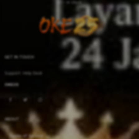
$
1
-
In stock
GET IN TOUCH
Support:
Help Desk
OKE25
ABOUT
Terms of Service