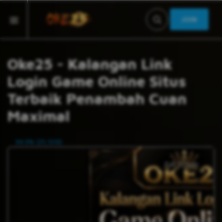
JOIN
Oke25 - Kalangan Link
Login Game Online Situs
Terbaik Penambah Cuan
Maximal
99.9% (25,509)