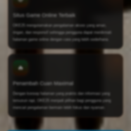
Situs Game Online Terbaik
OKE25 mengutamakan pengalaman akses yang aman,
ringan, dan responsif sehingga pengguna dapat menikmati
halaman game online dengan cara yang lebih sederhana.
🔥
Penambah Cuan Maximal
Dengan konsep halaman yang praktis dan informasi yang
tersusun rapi, OKE25 menjadi pilihan bagi pengguna yang
mencari pengalaman bermain lebih fokus dan nyaman.