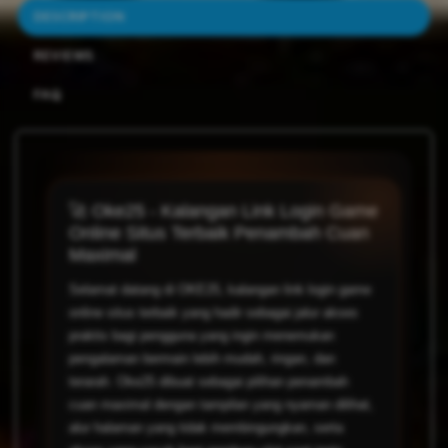
DESCRIPTION
REVIEWS
FAQ
🚀 Oke25 - Kalangan Link Login Game
Online Situs Terbaik Penambah Cuan
Maximal
Selamat datang di
OKE25
, kalangan link login game
online situs terbaik yang hadir sebagai jalur akses
praktis bagi pengguna yang ingin menemukan
pengalaman bermain lebih mudah, ringan, dan
terarah. Oke25 dibuat sebagai pilihan penambah
cuan maximal dengan tampilan yang nyaman dilihat,
alur halaman yang tidak membingungkan, serta