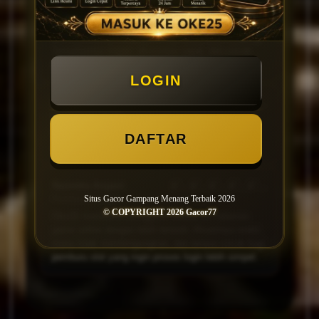
Mobile User
Oke25 terasa praktis digunakan karena link login
game online tersusun jelas dan tidak bikin bingung.
Tampilannya ringan, aksesnya cepat, dan cocok
buat pengguna yang ingin bermain lebih nyaman.
LOGIN
Hayabusa
â˜…â˜…â˜…â˜…â˜…
Pengunjung Rutin
Link login Oke25 selalu lancar, gak pernah susah
DAFTAR
masuk. CS-nya juga fast respon 24 jam. Mantap!
Sasmita Anjani
â˜…â˜…â˜…â˜…â˜…
Situs Gacor Gampang Menang Terbaik 2026
Pembaca Harian
© COPYRIGHT 2026 Gacor77
Oke25 membantu pengguna masuk ke halaman
game online dengan lebih terarah. Aksesnya stabil,
menu tidak membingungkan, dan terasa cocok bagi
pemburu slot yang ingin proses login lebih simpel.