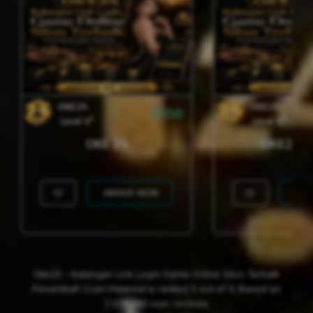
OKE25
OKE25
$100
5
5
Level X
Level X
OKE 25
OKE25 
ORDER NOW
ORD
Oke25 - Kalangan Link Login Game Online Situs Terbaik
Penambah Cuan Maximal
is ranked
5
out of
5
. Based on
2.578.245
user reviews.