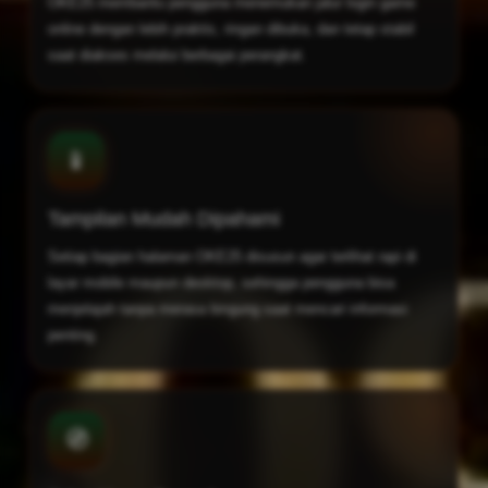
OKE25 membantu pengguna menemukan jalur login game
online dengan lebih praktis, ringan dibuka, dan tetap stabil
saat diakses melalui berbagai perangkat.
📱
Tampilan Mudah Dipahami
Setiap bagian halaman OKE25 disusun agar terlihat rapi di
layar mobile maupun desktop, sehingga pengguna bisa
menjelajah tanpa merasa bingung saat mencari informasi
penting.
🧭