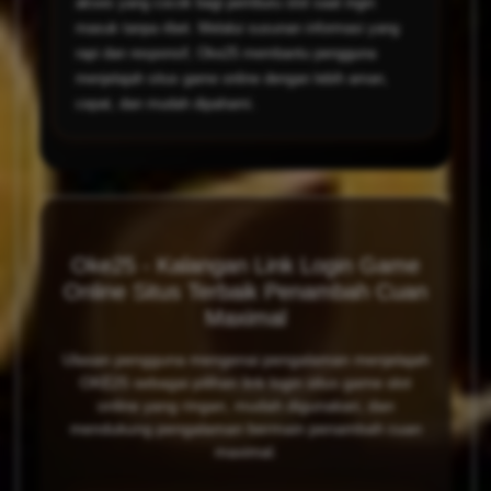
akses yang cocok bagi pemburu slot saat ingin
masuk tanpa ribet. Melalui susunan informasi yang
rapi dan responsif, Oke25 membantu pengguna
menjelajah situs game online dengan lebih aman,
cepat, dan mudah dipahami.
Oke25 - Kalangan Link Login Game
Online Situs Terbaik Penambah Cuan
Maximal
Ulasan pengguna mengenai pengalaman menjelajah
OKE25 sebagai pilihan link login situs game slot
online yang ringan, mudah digunakan, dan
mendukung pengalaman bermain penambah cuan
maximal.