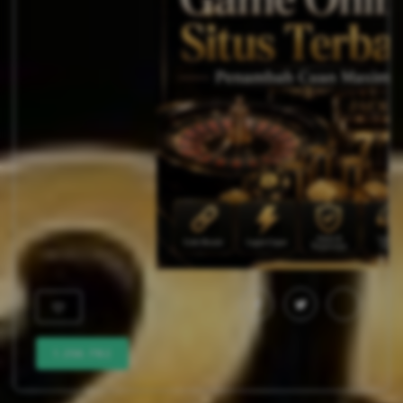
1.256.782