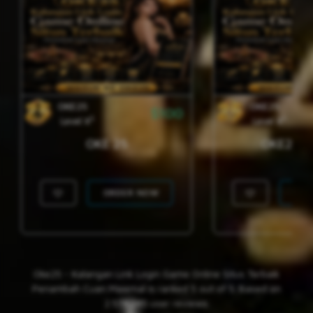
OKE25
OKE25
$100
5
5
Level X
Level X
OKE 25
OKE25 
ORDER NOW
ORD
Oke25 - Kalangan Link Login Game Online Situs Terbaik
Penambah Cuan Maximal
is ranked
5
out of
5
. Based on
2.578.245
user reviews.