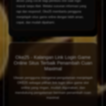
akses yang cocok bagi pemburu slot saat ingin
masuk tanpa ribet. Melalui susunan informasi yang
rapi dan responsif, Oke25 membantu pengguna
menjelajah situs game online dengan lebih aman,
cepat, dan mudah dipahami.
Oke25 - Kalangan Link Login Game
Online Situs Terbaik Penambah Cuan
Maximal
Ulasan pengguna mengenai pengalaman menjelajah
OKE25 sebagai pilihan link login situs game slot
online yang ringan, mudah digunakan, dan
mendukung pengalaman bermain penambah cuan
maximal.