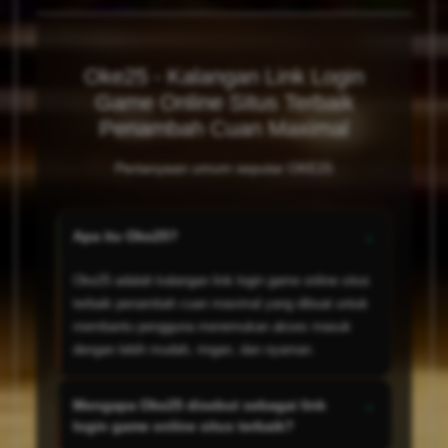
Oke25 - Kalangan Link Login
Game Online Situs Terbaik
Penambah Cuan Maximal
Pertanyaan umum seputar OKE25
Apa itu Oke25?
+
Oke25 adalah kalangan link login game online situs
terbaik penambah cuan maximal yang dibuat untuk
membantu pengguna menemukan akses masuk
dengan lebih mudah, ringan, dan nyaman.
Mengapa Oke25 disebut sebagai link
+
login game online situs terbaik?