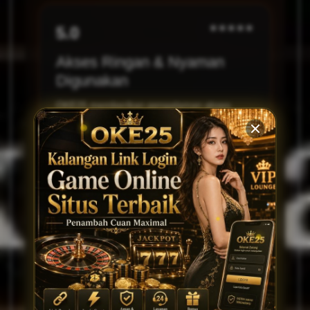
★★★★★
5.0
Akses Ringan & Nyaman
Digunakan
OKE25 memberikan pengalaman akses
yang lebih praktis melalui pilihan link login
situs game slot online yang tertata rapi.
Tampilannya ringan, navigasinya mudah
dipahami, dan cocok bagi pengguna yang
ingin mencari hiburan slot online dengan alur
bermain lebih nyaman serta peluang cuan
maximal.
R
Rama D
Pengguna Aktif
Rayhan Putra
â˜…â˜…â˜…â˜…â˜…