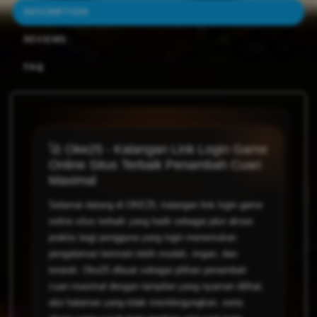
DESCRIPTION
REVIEWS
FAQ
🚀 Oke25 - Kalangan Link Login Game
Online Situs Terbaik Penambah Cuan
Maximal
Selamat datang di
OKE25
, kalangan link login game
online situs terbaik yang hadir sebagai jalur akses
praktis bagi pengguna yang ingin menemukan
pengalaman bermain lebih mudah, ringan, dan
terarah. Oke25 dibuat sebagai pilihan penambah
cuan maximal dengan tampilan yang nyaman dilihat,
alur halaman yang tidak membingungkan, serta