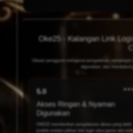
Oke25 - Kalangan Link Log
C
Ulasan pengguna mengenai pengalaman menjelajah OKE
digunakan, dan mendukun
★★
5.0
Akses Ringan & Nyaman
Digunakan
OKE25 memberikan pengalaman akses yang lebih
praktis melalui pilihan link login situs game slot onli