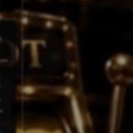
h
udah
˜…
e
in
˜…