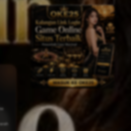
me
rarah