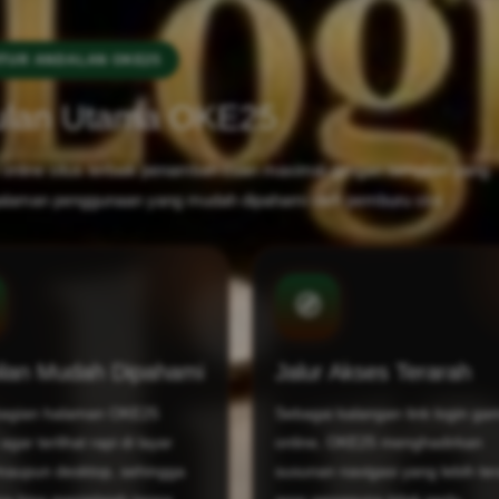
ITUR ANDALAN OKE25
ulan Utama OKE25
 online situs terbaik penambah cuan maximal dengan tampilan yang
engalaman penggunaan yang mudah dipahami oleh pemburu slot.
🧭
lan Mudah Dipahami
Jalur Akses Terarah
bagian halaman OKE25
Sebagai kalangan link login ga
agar terlihat rapi di layar
online, OKE25 menghadirkan
maupun desktop, sehingga
susunan navigasi yang lebih te