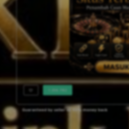
1.256.782
Guaranteed by seller or 50% money back