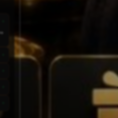
+
na
+
a
+
+
+