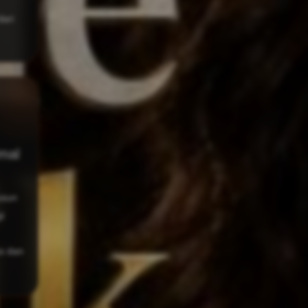
ari
mal
usun
i
s dan