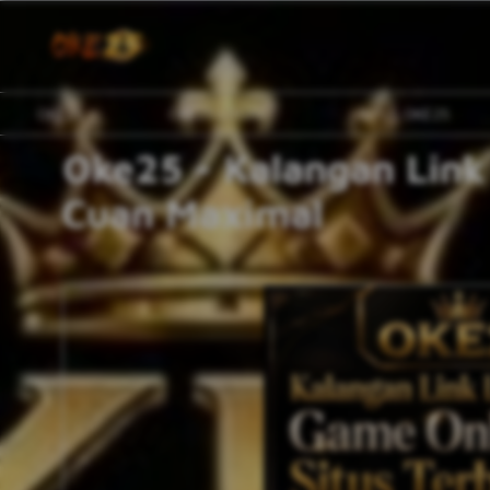
OKE25
OKE25 LOGIN
SITUS OKE25
Oke25 - Kalangan Link
Cuan Maximal