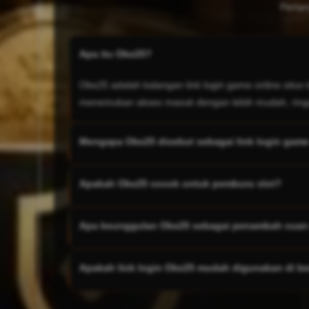
Perta
Apa itu Oke25?
Oke25 adalah kalangan link login game online sit
menemukan akses masuk dengan lebih mudah, ring
Mengapa Oke25 disebut sebagai link login game 
Oke25 disebut sebagai link login game online situs 
Apakah Oke25 cocok untuk pemburu slot?
jalur masuk yang lebih praktis bagi pengguna yang i
Ya, Oke25 cocok bagi pemburu slot yang mencari 
Apa keunggulan Oke25 sebagai penambah cuan
halaman ringan, dan pengalaman bermain yang lebih
Keunggulan Oke25 terletak pada akses yang stabil, 
Apakah link login Oke25 mudah digunakan di be
kemudahan login yang membantu pengguna bermain
Link login Oke25 dirancang agar mudah digunakan m