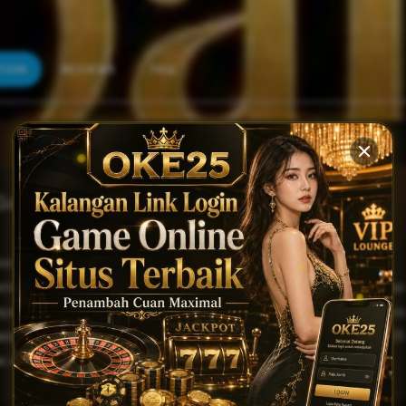
TION
REVIEWS
FAQ
 Game Online Situs Terbaik Penambah Cuan
me online situs terbaik yang hadir sebagai jalur akses praktis bagi
in lebih mudah, ringan, dan terarah. Oke25 dibuat sebagai pilihan
aman dilihat, alur halaman yang tidak membingungkan, serta akses
npa ribet. Melalui susunan informasi yang rapi dan responsif, Oke25
e dengan lebih aman, cepat, dan mudah dipahami.