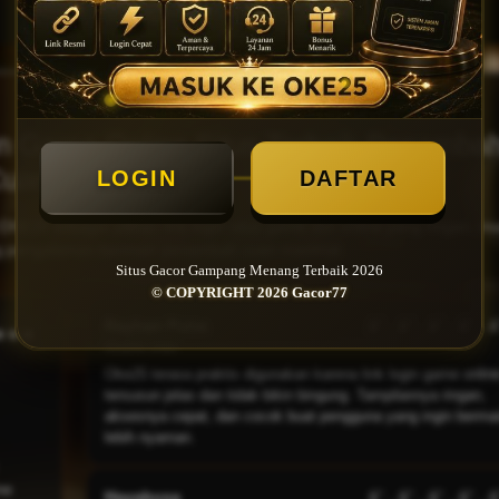
in Game Online Situs Terbaik Penamba
uan Maximal
LOGIN
DAFTAR
25 sebagai pilihan link login situs game slot online yang ringan, m
g pengalaman bermain penambah cuan maximal.
Situs Gacor Gampang Menang Terbaik 2026
© COPYRIGHT 2026 Gacor77
Rayhan Putra
â˜…â˜…â˜…â˜…â
★★★
Mobile User
Oke25 terasa praktis digunakan karena link login game onlin
tersusun jelas dan tidak bikin bingung. Tampilannya ringan,
aksesnya cepat, dan cocok buat pengguna yang ingin berma
lebih nyaman.
ne
Hayabusa
â˜…â˜…â˜…â˜…â