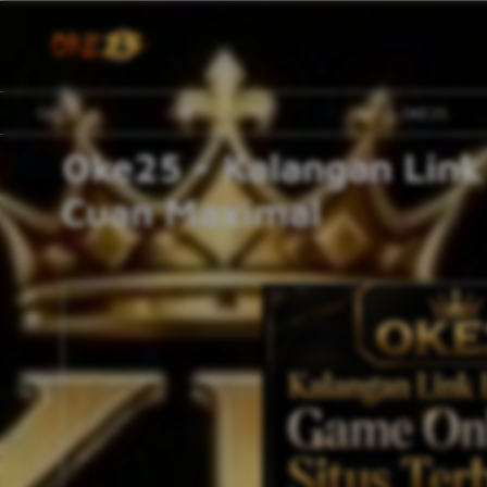
OKE25
OKE25 LOGIN
SITUS OKE25
Oke25 - Kalangan Link
Cuan Maximal