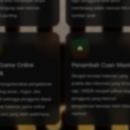
a bisa menjelajah tanpa
agar pengguna tidak perlu
bingung saat mencari
membuang waktu mencari link d
i penting.
sumber acak.
🔥
 Game Online
Penambah Cuan Maxi
ik
Dengan konsep halaman yang
praktis dan informasi yang ters
mengutamakan pengalaman
rapi, OKE25 menjadi pilihan bag
ang aman, ringan, dan
pengguna yang mencari
if sehingga pengguna dapat
pengalaman bermain lebih foku
ti halaman game online
nyaman.
cara yang lebih sederhana.