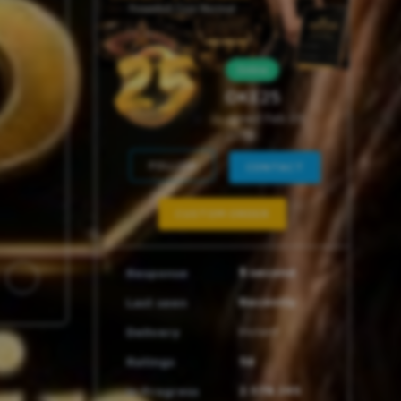
Online
OKE25
Joined Feb 05
2010
FOLLOW
CONTACT
CUSTOM ORDER
5
second
Response
Recently
Last seen
Instant
Delivery
5â­
Ratings
2.578.245
In Progress