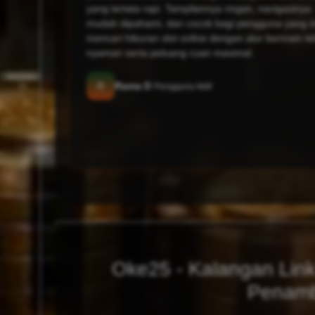
yang tertata rapi. Tampilannya ringan, navigasinya
mudah dipahami, dan cocok bagi pengguna yang i
mencari hiburan slot online dengan alur bermain le
nyaman serta peluang cuan maximal.
R
Rama D
Pengguna Aktif
Oke25 - Kalangan Link
Penamb