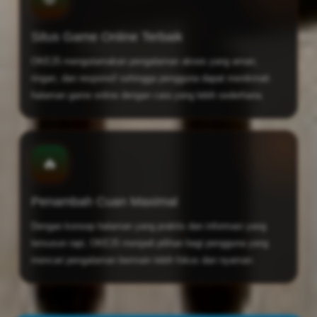
Situs Game Online Terbaik
OKE25 mengutamakan pengalaman akses yang aman,
ringan, dan responsif sehingga pengguna dapat menikmati
halaman game online dengan cara yang lebih sederhana.
🔥
Penambah Cuan Maximal
Dengan konsep halaman yang praktis dan informasi yang
tersusun rapi, OKE25 menjadi pilihan bagi pengguna yang
mencari pengalaman bermain lebih fokus dan nyaman.