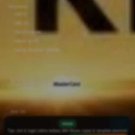
Ionicware
OKE25
OKE 25
OKE25 ONLINE
OKE25 SLOT
OKE25 PILIHAN TERBAIK
Join Us
OKE25
Tips slot & togel online terbaru â€¢ Akses cepat & tampilan premium