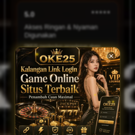
★★★★★
5.0
Akses Ringan & Nyaman
Digunakan
OKE25 memberikan pengalaman akses
yang lebih praktis melalui pilihan link login
situs game slot online yang tertata rapi.
Tampilannya ringan, navigasinya mudah
dipahami, dan cocok bagi pengguna yang
ingin mencari hiburan slot online dengan alur
bermain lebih nyaman serta peluang cuan
maximal.
R
Rama D
Pengguna Aktif
Rayhan Putra
â˜…â˜…â˜…â˜…â˜…