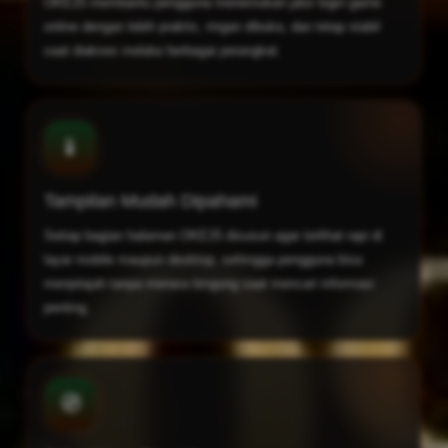
OKE25 membantu pengguna menemukan jalur login game
online dengan lebih praktis, ringan dibuka, dan tetap stabil
saat diakses melalui berbagai perangkat.
📱
Tampilan Mudah Dipahami
Setiap bagian halaman OKE25 disusun agar terlihat rapi di
layar mobile maupun desktop, sehingga pengguna bisa
menjelajah tanpa merasa bingung saat mencari informasi
penting.
🧭