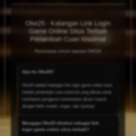
Oke25 - Kalangan Link Login
Game Online Situs Terbaik
Penambah Cuan Maximal
Pertanyaan umum seputar OKE25
Apa itu Oke25?
+
Oke25 adalah kalangan link login game online situs
terbaik penambah cuan maximal yang dibuat untuk
membantu pengguna menemukan akses masuk
dengan lebih mudah, ringan, dan nyaman.
Mengapa Oke25 disebut sebagai link
+
login game online situs terbaik?