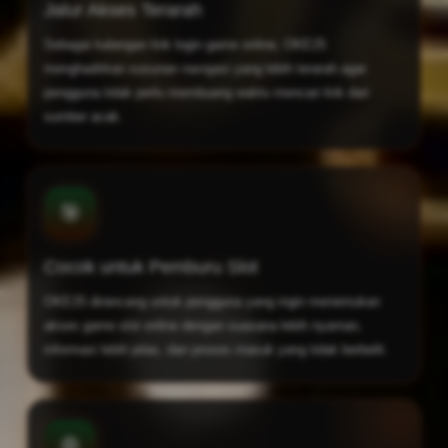
Jalur Akses Terarah
Sebagai kalangan link login game online, OKE25
menghadirkan susunan navigasi yang lebih terarah agar
pengguna tidak perlu membuang waktu mencari link dari
sumber acak.
🎯
Cocok untuk Pemburu Slot
OKE25 dirancang untuk pengguna yang ingin menemukan
akses game slot online dengan suasana lebih nyaman,
informasi lebih jelas, dan proses masuk yang tidak berbelit.
🌐