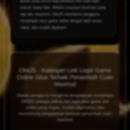
akses yang cocok bagi pemburu slot saat ingin
masuk tanpa ribet. Melalui susunan informasi yang
rapi dan responsif, Oke25 membantu pengguna
menjelajah situs game online dengan lebih aman,
cepat, dan mudah dipahami.
Oke25 - Kalangan Link Login Game
Online Situs Terbaik Penambah Cuan
Maximal
Ulasan pengguna mengenai pengalaman menjelajah
OKE25 sebagai pilihan link login situs game slot
online yang ringan, mudah digunakan, dan
mendukung pengalaman bermain penambah cuan
maximal.