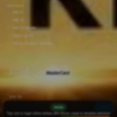
Ionicware
OKE25
OKE 25
OKE25 ONLINE
OKE25 SLOT
OKE25 PILIHAN TERBAIK
Join Us
OKE25
Tips slot & togel online terbaru â€¢ Akses cepat & tampilan premium