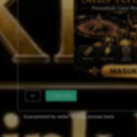
1.256.782
Guaranteed by seller or 50% money back