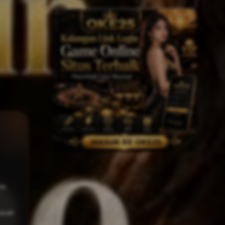
me
rarah