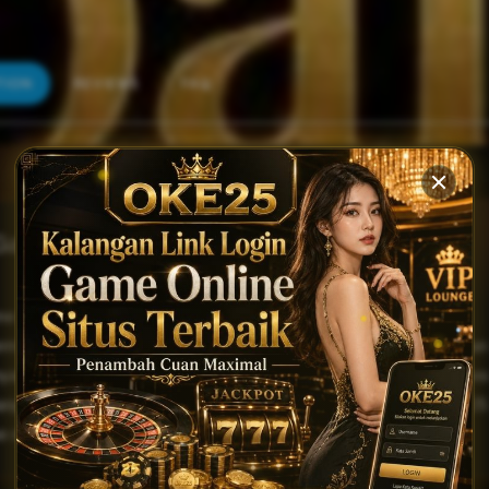
TION
REVIEWS
FAQ
 Game Online Situs Terbaik Penambah Cuan
me online situs terbaik yang hadir sebagai jalur akses praktis bagi
in lebih mudah, ringan, dan terarah. Oke25 dibuat sebagai pilihan
aman dilihat, alur halaman yang tidak membingungkan, serta akses
npa ribet. Melalui susunan informasi yang rapi dan responsif, Oke25
e dengan lebih aman, cepat, dan mudah dipahami.