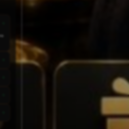
+
na
+
a
+
+
+