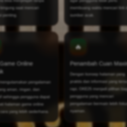
a bisa menjelajah tanpa
agar pengguna tidak perlu
bingung saat mencari
membuang waktu mencari link d
i penting.
sumber acak.
🔥
 Game Online
Penambah Cuan Maxi
ik
Dengan konsep halaman yang
praktis dan informasi yang ters
mengutamakan pengalaman
rapi, OKE25 menjadi pilihan bag
ang aman, ringan, dan
pengguna yang mencari
if sehingga pengguna dapat
pengalaman bermain lebih foku
ti halaman game online
nyaman.
cara yang lebih sederhana.