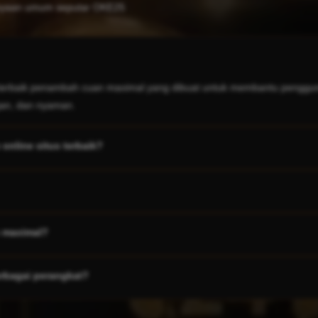
nyaan umum seputar OKE25
us terbaik penambah cuan maximal yang dibuat untuk membantu penggu
an, dan nyaman.
online situs terbaik?
terbaik karena menghadirkan tampilan sederhana, akses responsif, sert
ngin menjelajah game online tanpa ribet.
akses game online dengan alur penggunaan yang mudah dipahami,
 maximal?
 terarah.
tampilan yang ramah pengguna, informasi yang tersusun rapi, serta
rbagai perangkat?
 dengan lebih nyaman.
elalui berbagai perangkat, baik smartphone, tablet, maupun desktop,