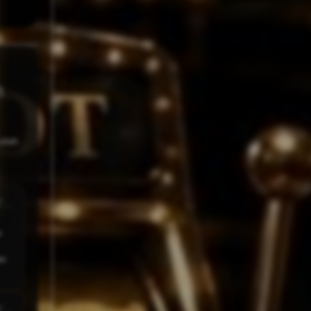
h
udah
˜…
e
in
˜…