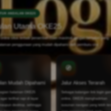
ITUR ANDALAN OKE25
ulan Utama OKE25
 online situs terbaik penambah cuan maximal dengan tampilan yang
engalaman penggunaan yang mudah dipahami oleh pemburu slot.
🧭
lan Mudah Dipahami
Jalur Akses Terarah
bagian halaman OKE25
Sebagai kalangan link login ga
agar terlihat rapi di layar
online, OKE25 menghadirkan
maupun desktop, sehingga
susunan navigasi yang lebih te