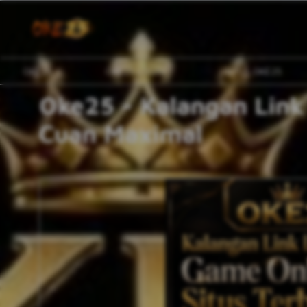
OKE25
OKE25 LOGIN
SITUS OKE25
Oke25 - Kalangan Link
Cuan Maximal