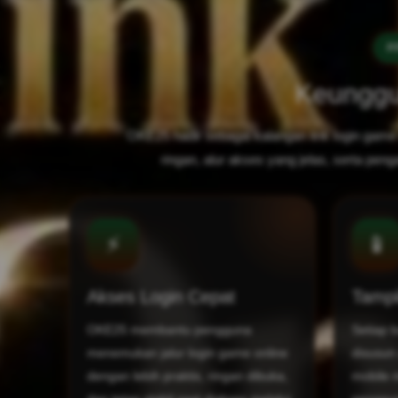
F
Keungg
OKE25 hadir sebagai kalangan link login game
ringan, alur akses yang jelas, serta p
⚡
📱
Akses Login Cepat
Tampi
OKE25 membantu pengguna
Setiap 
menemukan jalur login game online
disusun 
dengan lebih praktis, ringan dibuka,
mobile 