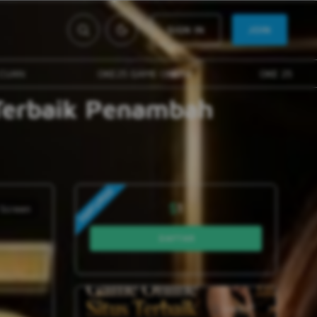
SIGN IN
JOIN
 CUAN
OKE25 GAME ONLINE
OKE 25
 Terbaik Penambah
FEATURED
$
1
DAFTAR
5
Level X