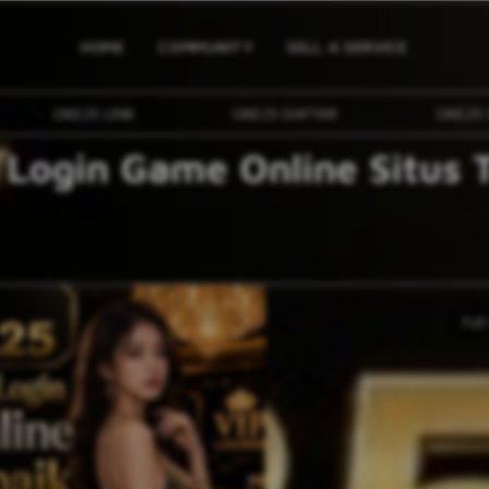
HOME
COMMUNITY
SELL A SERVICE
OKE25 LINK
OKE25 DAFTAR
OKE25
 Login Game Online Situs